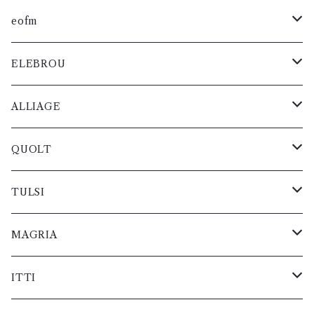
小物・雑貨
小物・雑貨
バック
短靴
レディス
レディス
ブーツ
レディス
レディス
レディス
レディス
レディス
メンズ
メンズ
スニーカー
メンズ
メンズ
メンズ
レザー
ジャケット
パンツ
ニット
カットソー
コート
eofm
ベルト
バック
短靴
レディス
レディス
ブーツ
レディス
レディス
レディス
メンズ
メンズ
メンズ
メンズ
メンズ
メンズ
レザー
グッズ
パンツ
シャツ
カットソー
コート
ELEBROU
小物・雑貨
ベルト
バック
短靴
レディス
レディス
レディス
レディス
レディス
レディス
メンズ
スニーカー
メンズ
メンズ
メンズ
メンズ
ジャケット
グッズ
ブルゾン
シャツ
カットソー
小物・雑貨
ALLIAGE
小物・雑貨
ベルト
バック
レディス
ブーツ
レディス
レディス
レディス
レディス
メンズ
スニーカー
メンズ
メンズ
メンズ
レザー
ジャケット
ニット
ブルゾン
シャツ
小物・雑貨
QUOLT
小物・雑貨
ベルト
短靴
レディス
ブーツ
レディス
レディス
レディス
メンズ
メンズ
メンズ
メンズ
メンズ
レザー
パンツ
ニット
ブルゾン
コート
TULSI
小物・雑貨
バック
短靴
レディス
レディス
レディス
レディス
レディス
メンズ
メンズ
メンズ
メンズ
メンズ
グッズ
パンツ
ニット
カットソー
小物・雑貨
MAGRIA
ベルト
バック
レディス
レディス
レディス
レディス
レディス
メンズ
メンズ
メンズ
メンズ
ジャケット
グッズ
パンツ
シャツ
コート
ITTI
小物・雑貨
ベルト