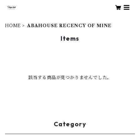
HOME
ABAHOUSE RECENCY OF MINE
Items
該当する商品が見つかりませんでした。
Category