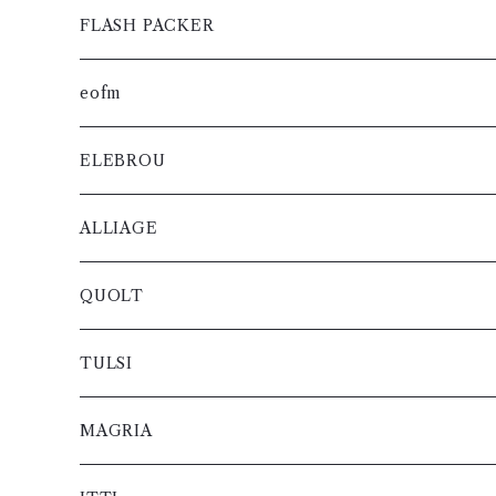
ベルト
ベルト
短靴
レザー
ブーツ
レディス
レディス
レディス
レディス
レディス
レディス
メンズ
メンズ
スニーカー
メンズ
メンズ
メンズ
メンズ
メンズ
レザー
ジャケット
グッズ
小物・雑貨
ニット
ブルゾン
コート
FLASH PACKER
小物・雑貨
小物・雑貨
バック
短靴
レディス
レディス
ブーツ
レディス
レディス
レディス
レディス
レディス
メンズ
メンズ
スニーカー
メンズ
メンズ
メンズ
レザー
ジャケット
パンツ
ニット
カットソー
コート
eofm
ベルト
バック
短靴
レディス
レディス
ブーツ
レディス
レディス
レディス
メンズ
メンズ
メンズ
メンズ
メンズ
メンズ
レザー
グッズ
パンツ
シャツ
カットソー
コート
ELEBROU
小物・雑貨
ベルト
バック
短靴
レディス
レディス
レディス
レディス
レディス
レディス
メンズ
スニーカー
メンズ
メンズ
メンズ
メンズ
ジャケット
グッズ
ブルゾン
シャツ
カットソー
小物・雑貨
ALLIAGE
小物・雑貨
ベルト
バック
レディス
ブーツ
レディス
レディス
レディス
レディス
メンズ
スニーカー
メンズ
メンズ
メンズ
レザー
ジャケット
ニット
ブルゾン
シャツ
小物・雑貨
QUOLT
小物・雑貨
ベルト
短靴
レディス
ブーツ
レディス
レディス
レディス
メンズ
メンズ
メンズ
メンズ
メンズ
レザー
パンツ
ニット
ブルゾン
コート
TULSI
小物・雑貨
バック
短靴
レディス
レディス
レディス
レディス
レディス
メンズ
メンズ
メンズ
メンズ
メンズ
グッズ
パンツ
ニット
カットソー
小物・雑貨
MAGRIA
ベルト
バック
レディス
レディス
レディス
レディス
レディス
メンズ
メンズ
メンズ
メンズ