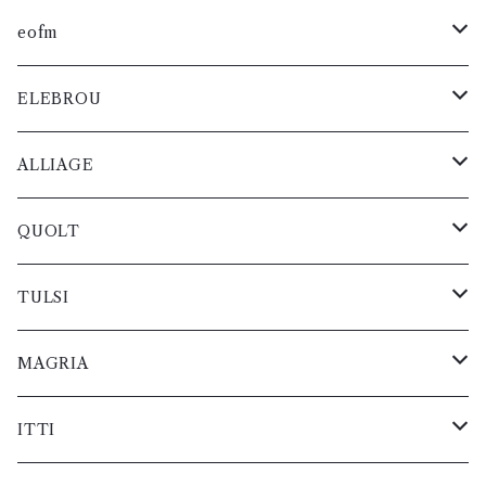
小物・雑貨
小物・雑貨
バック
短靴
レディス
レディス
ブーツ
レディス
レディス
レディス
レディス
レディス
メンズ
メンズ
スニーカー
メンズ
メンズ
メンズ
レザー
ジャケット
パンツ
ニット
カットソー
コート
eofm
ベルト
バック
短靴
レディス
レディス
ブーツ
レディス
レディス
レディス
メンズ
メンズ
メンズ
メンズ
メンズ
メンズ
レザー
グッズ
パンツ
シャツ
カットソー
コート
ELEBROU
小物・雑貨
ベルト
バック
短靴
レディス
レディス
レディス
レディス
レディス
レディス
メンズ
スニーカー
メンズ
メンズ
メンズ
メンズ
ジャケット
グッズ
ブルゾン
シャツ
カットソー
小物・雑貨
ALLIAGE
小物・雑貨
ベルト
バック
レディス
ブーツ
レディス
レディス
レディス
レディス
メンズ
スニーカー
メンズ
メンズ
メンズ
レザー
ジャケット
ニット
ブルゾン
シャツ
小物・雑貨
QUOLT
小物・雑貨
ベルト
短靴
レディス
ブーツ
レディス
レディス
レディス
メンズ
メンズ
メンズ
メンズ
メンズ
レザー
パンツ
ニット
ブルゾン
コート
TULSI
小物・雑貨
バック
短靴
レディス
レディス
レディス
レディス
レディス
メンズ
メンズ
メンズ
メンズ
メンズ
グッズ
パンツ
ニット
カットソー
小物・雑貨
MAGRIA
ベルト
バック
レディス
レディス
レディス
レディス
レディス
メンズ
メンズ
メンズ
メンズ
ジャケット
グッズ
パンツ
シャツ
コート
ITTI
小物・雑貨
ベルト