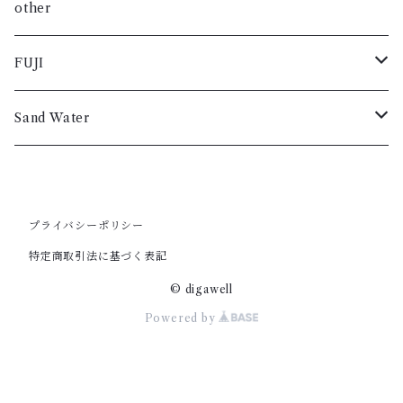
レディス
レディス
レディス
レディス
メンズ
スニーカー
メンズ
メンズ
メンズ
レザー
ジャケット
グッズ
ブルゾン
カットソー
小物・雑貨
other
小物・雑貨
レディス
ブーツ
レディス
レディス
レディス
メンズ
メンズ
スニーカー
メンズ
メンズ
レザー
ジャケット
ニット
シャツ
FUJI
短靴
レディス
レディス
ブーツ
レディス
レディス
メンズ
メンズ
メンズ
メンズ
レザー
パンツ
ブルゾン
コート
Sand Water
バック
短靴
レディス
レディス
レディス
レディス
メンズ
メンズ
メンズ
メンズ
グッズ
ニット
カットソー
コート
ベルト
バック
レディス
レディス
レディス
レディス
スニーカー
メンズ
メンズ
メンズ
ジャケット
パンツ
シャツ
シャツ
プライバシーポリシー
特定商取引法に基づく表記
小物・雑貨
ベルト
ブーツ
レディス
レディス
レディス
メンズ
メンズ
メンズ
メンズ
レザー
グッズ
ブルゾン
カットソー
© digawell
小物・雑貨
Powered by
短靴
レディス
レディス
レディス
レディス
メンズ
スニーカー
メンズ
メンズ
ジャケット
ニット
ブルゾン
バック
レディス
ブーツ
レディス
レディス
メンズ
メンズ
メンズ
レザー
パンツ
ニット