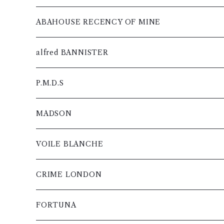
レディス
レディス
レディス
レディス
レディス
メンズ
メンズ
メンズ
メンズ
メンズ
メンズ
グッズ
パンツ
ニット
ブルゾン
シャツ
カットソー
コート
ABAHOUSE RECENCY OF MINE
レディス
レディス
レディス
レディス
レディス
レディス
スニーカー
メンズ
メンズ
メンズ
メンズ
メンズ
メンズ
ジャケット
グッズ
パンツ
ニット
ブルゾン
シャツ
カットソー
コート
alfred BANNISTER
ブーツ
レディス
レディス
レディス
レディス
レディス
レディス
メンズ
スニーカー
メンズ
メンズ
メンズ
メンズ
メンズ
メンズ
レザー
ジャケット
グッズ
パンツ
ニット
ブルゾン
シャツ
カットソー
スニーカー
P.M.D.S
短靴
レディス
ブーツ
レディス
レディス
レディス
レディス
レディス
レディス
メンズ
メンズ
スニーカー
メンズ
メンズ
メンズ
メンズ
メンズ
メンズ
レザー
ジャケット
グッズ
パンツ
ニット
ブルゾン
シャツ
ブーツ
コート
MADSON
バック
短靴
レディス
レディス
ブーツ
レディス
レディス
レディス
レディス
レディス
レディス
メンズ
メンズ
スニーカー
メンズ
メンズ
メンズ
メンズ
メンズ
メンズ
レザー
ジャケット
グッズ
パンツ
ニット
ブルゾン
短靴
カットソー
コート
VOILE BLANCHE
ベルト
バック
短靴
レディス
レディス
短靴
レディス
レディス
レディス
レディス
レディス
レディス
メンズ
スニーカー
メンズ
メンズ
メンズ
メンズ
メンズ
メンズ
レザー
ジャケット
グッズ
パンツ
ニット
バック
シャツ
カットソー
スニーカー
CRIME LONDON
小物・雑貨
ベルト
バック
バック
レディス
ブーツ
レディス
レディス
レディス
レディス
レディス
レディス
メンズ
スニーカー
メンズ
メンズ
メンズ
メンズ
メンズ
メンズ
レザー
ジャケット
グッズ
パンツ
ベルト
ブルゾン
シャツ
ゴルフシューズ
スニーカー
FORTUNA
小物・雑貨