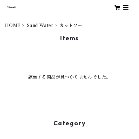
HOME
Sand Water
カットソー
Items
該当する商品が見つかりませんでした。
Category