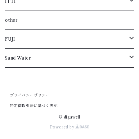
ジャケット
グッズ
パンツ
シャツ
コート
ITTI
小物・雑貨
ベルト
レディス
レディス
レディス
レディス
メンズ
スニーカー
メンズ
メンズ
メンズ
レザー
ジャケット
グッズ
ブルゾン
カットソー
小物・雑貨
other
小物・雑貨
レディス
ブーツ
レディス
レディス
レディス
メンズ
メンズ
スニーカー
メンズ
メンズ
レザー
ジャケット
ニット
シャツ
FUJI
短靴
レディス
レディス
ブーツ
レディス
レディス
メンズ
メンズ
メンズ
メンズ
レザー
パンツ
ブルゾン
コート
Sand Water
バック
短靴
レディス
レディス
レディス
レディス
メンズ
メンズ
メンズ
メンズ
グッズ
ニット
カットソー
コート
ベルト
バック
レディス
レディス
レディス
レディス
スニーカー
メンズ
メンズ
メンズ
ジャケット
パンツ
シャツ
シャツ
プライバシーポリシー
特定商取引法に基づく表記
小物・雑貨
ベルト
ブーツ
レディス
レディス
レディス
メンズ
メンズ
メンズ
メンズ
レザー
グッズ
ブルゾン
カットソー
© digawell
小物・雑貨
Powered by
短靴
レディス
レディス
レディス
レディス
メンズ
スニーカー
メンズ
メンズ
ジャケット
ニット
ブルゾン