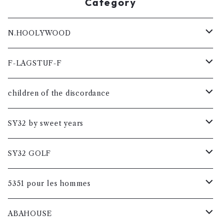
Category
N.HOOLYWOOD
コート
F-LAGSTUF-F
メンズ
シャツ
コート
children of the discordance
レディス
メンズ
メンズ
カットソー
カットソー
コート
SY32 by sweet years
レディス
レディス
メンズ
メンズ
メンズ
ブルゾン
シャツ
カットソー
コート
SY32 GOLF
レディス
レディス
レディス
メンズ
メンズ
メンズ
メンズ
ニット
ブルゾン
シャツ
カットソー
コート
5351 pour les hommes
レディス
レディス
レディス
レディス
メンズ
メンズ
メンズ
メンズ
メンズ
パンツ
ニット
ブルゾン
シャツ
カットソー
コート
ABAHOUSE