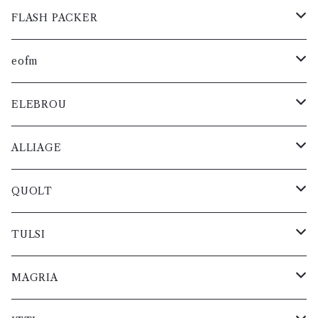
小物・雑貨
ベルト
ベルト
短靴
レザー
ブーツ
レディス
レディス
レディス
レディス
レディス
レディス
メンズ
メンズ
スニーカー
メンズ
メンズ
メンズ
メンズ
メンズ
レザー
ジャケット
グッズ
小物・雑貨
ニット
ブルゾン
コート
FLASH PACKER
小物・雑貨
小物・雑貨
バック
短靴
レディス
レディス
ブーツ
レディス
レディス
レディス
レディス
レディス
メンズ
メンズ
スニーカー
メンズ
メンズ
メンズ
レザー
ジャケット
パンツ
ニット
カットソー
コート
eofm
ベルト
バック
短靴
レディス
レディス
ブーツ
レディス
レディス
レディス
メンズ
メンズ
メンズ
メンズ
メンズ
メンズ
レザー
グッズ
パンツ
シャツ
カットソー
コート
ELEBROU
小物・雑貨
ベルト
バック
短靴
レディス
レディス
レディス
レディス
レディス
レディス
メンズ
スニーカー
メンズ
メンズ
メンズ
メンズ
ジャケット
グッズ
ブルゾン
シャツ
カットソー
小物・雑貨
ALLIAGE
小物・雑貨
ベルト
バック
レディス
ブーツ
レディス
レディス
レディス
レディス
メンズ
スニーカー
メンズ
メンズ
メンズ
レザー
ジャケット
ニット
ブルゾン
シャツ
小物・雑貨
QUOLT
小物・雑貨
ベルト
短靴
レディス
ブーツ
レディス
レディス
レディス
メンズ
メンズ
メンズ
メンズ
メンズ
レザー
パンツ
ニット
ブルゾン
コート
TULSI
小物・雑貨
バック
短靴
レディス
レディス
レディス
レディス
レディス
メンズ
メンズ
メンズ
メンズ
メンズ
グッズ
パンツ
ニット
カットソー
小物・雑貨
MAGRIA
ベルト
バック
レディス
レディス
レディス
レディス
レディス
メンズ
メンズ
メンズ
メンズ