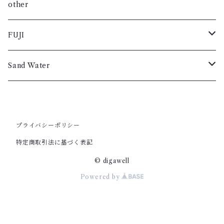
レディス
レディス
レディス
レディス
メンズ
スニーカー
メンズ
メンズ
メンズ
レザー
ジャケット
グッズ
ブルゾン
カットソー
小物・雑貨
other
小物・雑貨
レディス
ブーツ
レディス
レディス
レディス
メンズ
メンズ
スニーカー
メンズ
メンズ
レザー
ジャケット
ニット
シャツ
FUJI
短靴
レディス
レディス
ブーツ
レディス
レディス
メンズ
メンズ
メンズ
メンズ
レザー
パンツ
ブルゾン
コート
Sand Water
バック
短靴
レディス
レディス
レディス
レディス
メンズ
メンズ
メンズ
メンズ
グッズ
ニット
カットソー
コート
ベルト
バック
レディス
レディス
レディス
レディス
スニーカー
メンズ
メンズ
メンズ
ジャケット
パンツ
シャツ
シャツ
プライバシーポリシー
特定商取引法に基づく表記
小物・雑貨
ベルト
ブーツ
レディス
レディス
レディス
メンズ
メンズ
メンズ
メンズ
レザー
グッズ
ブルゾン
カットソー
© digawell
小物・雑貨
Powered by
短靴
レディス
レディス
レディス
レディス
メンズ
スニーカー
メンズ
メンズ
ジャケット
ニット
ブルゾン
バック
レディス
ブーツ
レディス
レディス
メンズ
メンズ
メンズ
レザー
パンツ
ニット