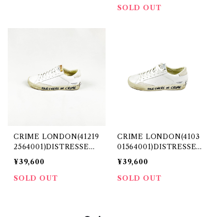
SOLD OUT
CRIME LONDON(41219
CRIME LONDON(4103
2564001)DISTRESSED
01564001)DISTRESSED
¥39,600
¥39,600
SOLD OUT
SOLD OUT