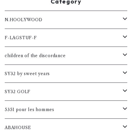
Category
N.HOOLYWOOD
コート
F-LAGSTUF-F
メンズ
シャツ
コート
children of the discordance
レディス
メンズ
メンズ
カットソー
カットソー
コート
SY32 by sweet years
レディス
レディス
メンズ
メンズ
メンズ
ブルゾン
シャツ
カットソー
コート
SY32 GOLF
レディス
レディス
レディス
メンズ
メンズ
メンズ
メンズ
ニット
ブルゾン
シャツ
カットソー
コート
5351 pour les hommes
レディス
レディス
レディス
レディス
メンズ
メンズ
メンズ
メンズ
メンズ
パンツ
ニット
ブルゾン
シャツ
カットソー
コート
ABAHOUSE