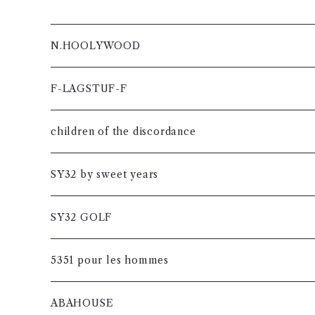
N.HOOLYWOOD
コート
F-LAGSTUF-F
メンズ
シャツ
コート
children of the discordance
レディス
メンズ
メンズ
カットソー
カットソー
コート
SY32 by sweet years
レディス
レディス
メンズ
メンズ
メンズ
ブルゾン
シャツ
カットソー
コート
SY32 GOLF
レディス
レディス
レディス
メンズ
メンズ
メンズ
メンズ
ニット
ブルゾン
シャツ
カットソー
コート
5351 pour les hommes
レディス
レディス
レディス
レディス
メンズ
メンズ
メンズ
メンズ
メンズ
パンツ
ニット
ブルゾン
シャツ
カットソー
コート
ABAHOUSE