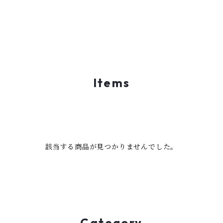
Items
該当する商品が見つかりませんでした。
Category