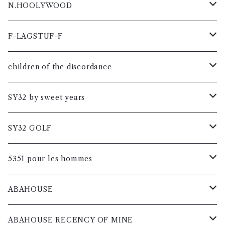
N.HOOLYWOOD
コート
F-LAGSTUF-F
メンズ
シャツ
コート
children of the discordance
レディス
メンズ
メンズ
カットソー
カットソー
コート
SY32 by sweet years
レディス
レディス
メンズ
メンズ
メンズ
ブルゾン
シャツ
カットソー
コート
SY32 GOLF
レディス
レディス
レディス
メンズ
メンズ
メンズ
メンズ
ニット
ブルゾン
シャツ
カットソー
コート
5351 pour les hommes
レディス
レディス
レディス
レディス
メンズ
メンズ
メンズ
メンズ
メンズ
パンツ
ニット
ブルゾン
シャツ
カットソー
コート
ABAHOUSE
レディス
レディス
レディス
レディス
レディス
メンズ
メンズ
メンズ
メンズ
メンズ
メンズ
グッズ
パンツ
ニット
ブルゾン
シャツ
カットソー
コート
ABAHOUSE RECENCY OF MINE