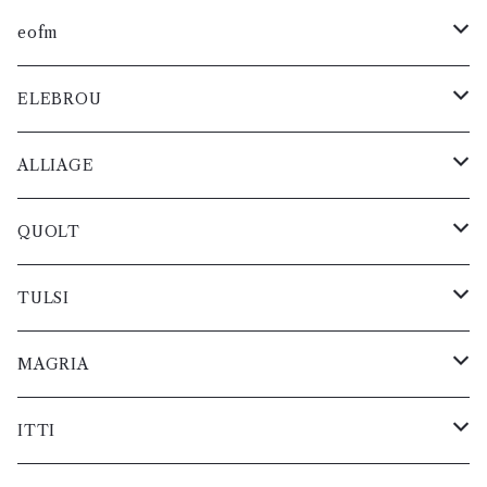
小物・雑貨
小物・雑貨
バック
短靴
レディス
レディス
ブーツ
レディス
レディス
レディス
レディス
レディス
メンズ
メンズ
スニーカー
メンズ
メンズ
メンズ
レザー
ジャケット
パンツ
ニット
カットソー
コート
eofm
ベルト
バック
短靴
レディス
レディス
ブーツ
レディス
レディス
レディス
メンズ
メンズ
メンズ
メンズ
メンズ
メンズ
レザー
グッズ
パンツ
シャツ
カットソー
コート
ELEBROU
小物・雑貨
ベルト
バック
短靴
レディス
レディス
レディス
レディス
レディス
レディス
メンズ
スニーカー
メンズ
メンズ
メンズ
メンズ
ジャケット
グッズ
ブルゾン
シャツ
カットソー
小物・雑貨
ALLIAGE
小物・雑貨
ベルト
バック
レディス
ブーツ
レディス
レディス
レディス
レディス
メンズ
スニーカー
メンズ
メンズ
メンズ
レザー
ジャケット
ニット
ブルゾン
シャツ
小物・雑貨
QUOLT
小物・雑貨
ベルト
短靴
レディス
ブーツ
レディス
レディス
レディス
メンズ
メンズ
メンズ
メンズ
メンズ
レザー
パンツ
ニット
ブルゾン
コート
TULSI
小物・雑貨
バック
短靴
レディス
レディス
レディス
レディス
レディス
メンズ
メンズ
メンズ
メンズ
メンズ
グッズ
パンツ
ニット
カットソー
小物・雑貨
MAGRIA
ベルト
バック
レディス
レディス
レディス
レディス
レディス
メンズ
メンズ
メンズ
メンズ
ジャケット
グッズ
パンツ
シャツ
コート
ITTI
小物・雑貨
ベルト