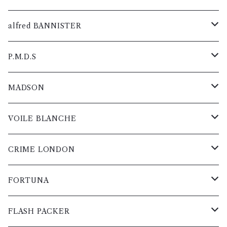
レディス
レディス
レディス
レディス
レディス
レディス
スニーカー
メンズ
メンズ
メンズ
メンズ
メンズ
メンズ
ジャケット
グッズ
パンツ
ニット
ブルゾン
シャツ
カットソー
コート
alfred BANNISTER
ブーツ
レディス
レディス
レディス
レディス
レディス
レディス
メンズ
スニーカー
メンズ
メンズ
メンズ
メンズ
メンズ
メンズ
レザー
ジャケット
グッズ
パンツ
ニット
ブルゾン
シャツ
カットソー
スニーカー
P.M.D.S
短靴
レディス
ブーツ
レディス
レディス
レディス
レディス
レディス
レディス
メンズ
メンズ
スニーカー
メンズ
メンズ
メンズ
メンズ
メンズ
メンズ
レザー
ジャケット
グッズ
パンツ
ニット
ブルゾン
シャツ
ブーツ
コート
MADSON
バック
短靴
レディス
レディス
ブーツ
レディス
レディス
レディス
レディス
レディス
レディス
メンズ
メンズ
スニーカー
メンズ
メンズ
メンズ
メンズ
メンズ
メンズ
レザー
ジャケット
グッズ
パンツ
ニット
ブルゾン
短靴
カットソー
コート
VOILE BLANCHE
ベルト
バック
短靴
レディス
レディス
短靴
レディス
レディス
レディス
レディス
レディス
レディス
メンズ
スニーカー
メンズ
メンズ
メンズ
メンズ
メンズ
メンズ
レザー
ジャケット
グッズ
パンツ
ニット
バック
シャツ
カットソー
スニーカー
CRIME LONDON
小物・雑貨
ベルト
バック
バック
レディス
ブーツ
レディス
レディス
レディス
レディス
レディス
レディス
メンズ
スニーカー
メンズ
メンズ
メンズ
メンズ
メンズ
メンズ
レザー
ジャケット
グッズ
パンツ
ベルト
ブルゾン
シャツ
ゴルフシューズ
スニーカー
FORTUNA
小物・雑貨
ベルト
ベルト
短靴
レザー
ブーツ
レディス
レディス
レディス
レディス
レディス
レディス
メンズ
メンズ
スニーカー
メンズ
メンズ
メンズ
メンズ
メンズ
レザー
ジャケット
グッズ
小物・雑貨
ニット
ブルゾン
コート
FLASH PACKER