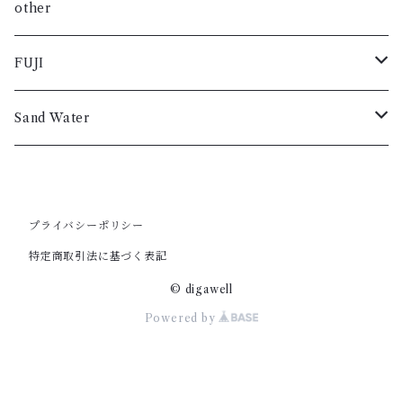
レディス
レディス
レディス
レディス
メンズ
スニーカー
メンズ
メンズ
メンズ
レザー
ジャケット
グッズ
ブルゾン
カットソー
小物・雑貨
other
小物・雑貨
レディス
ブーツ
レディス
レディス
レディス
メンズ
メンズ
スニーカー
メンズ
メンズ
レザー
ジャケット
ニット
シャツ
FUJI
短靴
レディス
レディス
ブーツ
レディス
レディス
メンズ
メンズ
メンズ
メンズ
レザー
パンツ
ブルゾン
コート
Sand Water
バック
短靴
レディス
レディス
レディス
レディス
メンズ
メンズ
メンズ
メンズ
グッズ
ニット
カットソー
コート
ベルト
バック
レディス
レディス
レディス
レディス
スニーカー
メンズ
メンズ
メンズ
ジャケット
パンツ
シャツ
シャツ
プライバシーポリシー
特定商取引法に基づく表記
小物・雑貨
ベルト
ブーツ
レディス
レディス
レディス
メンズ
メンズ
メンズ
メンズ
レザー
グッズ
ブルゾン
カットソー
© digawell
小物・雑貨
Powered by
短靴
レディス
レディス
レディス
レディス
メンズ
スニーカー
メンズ
メンズ
ジャケット
ニット
ブルゾン
バック
レディス
ブーツ
レディス
レディス
メンズ
メンズ
メンズ
レザー
パンツ
ニット