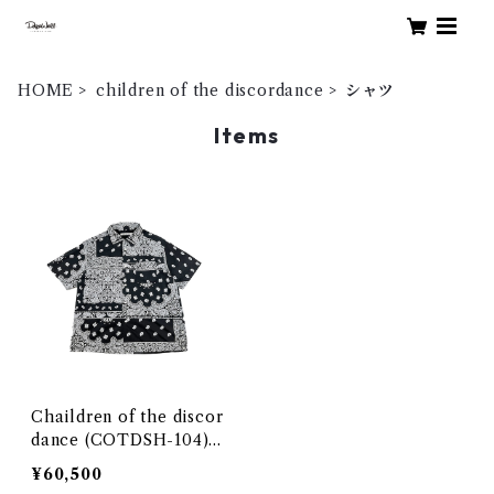
HOME
children of the discordance
シャツ
Items
Chaildren of the discor
dance (COTDSH-104)VI
NTAGE BANDANA PA
¥60,500
TCHWORK SHIRT