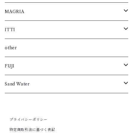
小物・雑貨
バック
短靴
レディス
レディス
レディス
レディス
レディス
メンズ
メンズ
メンズ
メンズ
メンズ
グッズ
パンツ
ニット
カットソー
小物・雑貨
MAGRIA
ベルト
バック
レディス
レディス
レディス
レディス
レディス
メンズ
メンズ
メンズ
メンズ
ジャケット
グッズ
パンツ
シャツ
コート
ITTI
小物・雑貨
ベルト
レディス
レディス
レディス
レディス
メンズ
スニーカー
メンズ
メンズ
メンズ
レザー
ジャケット
グッズ
ブルゾン
カットソー
小物・雑貨
other
小物・雑貨
レディス
ブーツ
レディス
レディス
レディス
メンズ
メンズ
スニーカー
メンズ
メンズ
レザー
ジャケット
ニット
シャツ
FUJI
短靴
レディス
レディス
ブーツ
レディス
レディス
メンズ
メンズ
メンズ
メンズ
レザー
パンツ
ブルゾン
コート
Sand Water
バック
短靴
レディス
レディス
レディス
レディス
メンズ
メンズ
メンズ
メンズ
グッズ
ニット
カットソー
コート
ベルト
バック
レディス
レディス
レディス
レディス
スニーカー
メンズ
メンズ
メンズ
ジャケット
パンツ
シャツ
シャツ
プライバシーポリシー
特定商取引法に基づく表記
小物・雑貨
ベルト