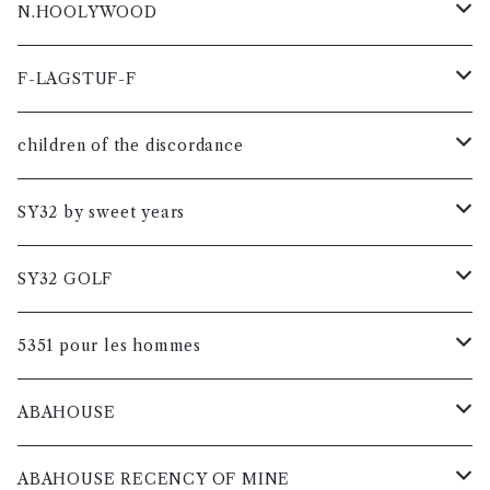
N.HOOLYWOOD
コート
F-LAGSTUF-F
メンズ
シャツ
コート
children of the discordance
レディス
メンズ
メンズ
カットソー
カットソー
コート
SY32 by sweet years
レディス
レディス
メンズ
メンズ
メンズ
ブルゾン
シャツ
カットソー
コート
SY32 GOLF
レディス
レディス
レディス
メンズ
メンズ
メンズ
メンズ
ニット
ブルゾン
シャツ
カットソー
コート
5351 pour les hommes
レディス
レディス
レディス
レディス
メンズ
メンズ
メンズ
メンズ
メンズ
パンツ
ニット
ブルゾン
シャツ
カットソー
コート
ABAHOUSE
レディス
レディス
レディス
レディス
レディス
メンズ
メンズ
メンズ
メンズ
メンズ
メンズ
グッズ
パンツ
ニット
ブルゾン
シャツ
カットソー
コート
ABAHOUSE RECENCY OF MINE