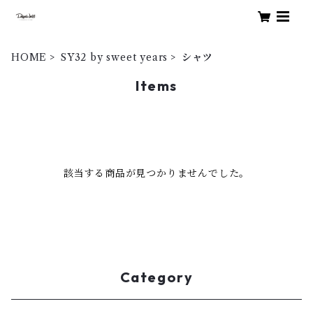
HOME
SY32 by sweet years
シャツ
Items
該当する商品が見つかりませんでした。
Category