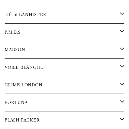
レディス
レディス
レディス
レディス
レディス
レディス
スニーカー
メンズ
メンズ
メンズ
メンズ
メンズ
メンズ
ジャケット
グッズ
パンツ
ニット
ブルゾン
シャツ
カットソー
コート
alfred BANNISTER
ブーツ
レディス
レディス
レディス
レディス
レディス
レディス
メンズ
スニーカー
メンズ
メンズ
メンズ
メンズ
メンズ
メンズ
レザー
ジャケット
グッズ
パンツ
ニット
ブルゾン
シャツ
カットソー
スニーカー
P.M.D.S
短靴
レディス
ブーツ
レディス
レディス
レディス
レディス
レディス
レディス
メンズ
メンズ
スニーカー
メンズ
メンズ
メンズ
メンズ
メンズ
メンズ
レザー
ジャケット
グッズ
パンツ
ニット
ブルゾン
シャツ
ブーツ
コート
MADSON
バック
短靴
レディス
レディス
ブーツ
レディス
レディス
レディス
レディス
レディス
レディス
メンズ
メンズ
スニーカー
メンズ
メンズ
メンズ
メンズ
メンズ
メンズ
レザー
ジャケット
グッズ
パンツ
ニット
ブルゾン
短靴
カットソー
コート
VOILE BLANCHE
ベルト
バック
短靴
レディス
レディス
短靴
レディス
レディス
レディス
レディス
レディス
レディス
メンズ
スニーカー
メンズ
メンズ
メンズ
メンズ
メンズ
メンズ
レザー
ジャケット
グッズ
パンツ
ニット
バック
シャツ
カットソー
スニーカー
CRIME LONDON
小物・雑貨
ベルト
バック
バック
レディス
ブーツ
レディス
レディス
レディス
レディス
レディス
レディス
メンズ
スニーカー
メンズ
メンズ
メンズ
メンズ
メンズ
メンズ
レザー
ジャケット
グッズ
パンツ
ベルト
ブルゾン
シャツ
ゴルフシューズ
スニーカー
FORTUNA
小物・雑貨
ベルト
ベルト
短靴
レザー
ブーツ
レディス
レディス
レディス
レディス
レディス
レディス
メンズ
メンズ
スニーカー
メンズ
メンズ
メンズ
メンズ
メンズ
レザー
ジャケット
グッズ
小物・雑貨
ニット
ブルゾン
コート
FLASH PACKER