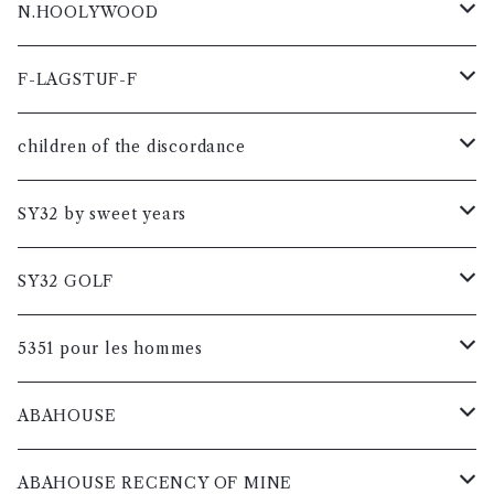
N.HOOLYWOOD
コート
F-LAGSTUF-F
メンズ
シャツ
コート
children of the discordance
レディス
メンズ
メンズ
カットソー
カットソー
コート
SY32 by sweet years
レディス
レディス
メンズ
メンズ
メンズ
ブルゾン
シャツ
カットソー
コート
SY32 GOLF
レディス
レディス
レディス
メンズ
メンズ
メンズ
メンズ
ニット
ブルゾン
シャツ
カットソー
コート
5351 pour les hommes
レディス
レディス
レディス
レディス
メンズ
メンズ
メンズ
メンズ
メンズ
パンツ
ニット
ブルゾン
シャツ
カットソー
コート
ABAHOUSE
レディス
レディス
レディス
レディス
レディス
メンズ
メンズ
メンズ
メンズ
メンズ
メンズ
グッズ
パンツ
ニット
ブルゾン
シャツ
カットソー
コート
ABAHOUSE RECENCY OF MINE