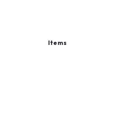
Items