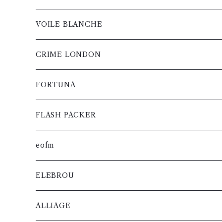
バック
短靴
レディス
レディス
ブーツ
レディス
レディス
レディス
レディス
レディス
レディス
メンズ
メンズ
スニーカー
メンズ
メンズ
メンズ
メンズ
メンズ
メンズ
レザー
ジャケット
グッズ
パンツ
ニット
ブルゾン
短靴
カットソー
コート
VOILE BLANCHE
ベルト
バック
短靴
レディス
レディス
短靴
レディス
レディス
レディス
レディス
レディス
レディス
メンズ
スニーカー
メンズ
メンズ
メンズ
メンズ
メンズ
メンズ
レザー
ジャケット
グッズ
パンツ
ニット
バック
シャツ
カットソー
スニーカー
CRIME LONDON
小物・雑貨
ベルト
バック
バック
レディス
ブーツ
レディス
レディス
レディス
レディス
レディス
レディス
メンズ
スニーカー
メンズ
メンズ
メンズ
メンズ
メンズ
メンズ
レザー
ジャケット
グッズ
パンツ
ベルト
ブルゾン
シャツ
ゴルフシューズ
スニーカー
FORTUNA
小物・雑貨
ベルト
ベルト
短靴
レザー
ブーツ
レディス
レディス
レディス
レディス
レディス
レディス
メンズ
メンズ
スニーカー
メンズ
メンズ
メンズ
メンズ
メンズ
レザー
ジャケット
グッズ
小物・雑貨
ニット
ブルゾン
コート
FLASH PACKER
小物・雑貨
小物・雑貨
バック
短靴
レディス
レディス
ブーツ
レディス
レディス
レディス
レディス
レディス
メンズ
メンズ
スニーカー
メンズ
メンズ
メンズ
レザー
ジャケット
パンツ
ニット
カットソー
コート
eofm
ベルト
バック
短靴
レディス
レディス
ブーツ
レディス
レディス
レディス
メンズ
メンズ
メンズ
メンズ
メンズ
メンズ
レザー
グッズ
パンツ
シャツ
カットソー
コート
ELEBROU
小物・雑貨
ベルト
バック
短靴
レディス
レディス
レディス
レディス
レディス
レディス
メンズ
スニーカー
メンズ
メンズ
メンズ
メンズ
ジャケット
グッズ
ブルゾン
シャツ
カットソー
小物・雑貨
ALLIAGE