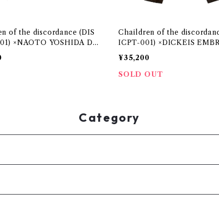
en of the discordance (DIS
Chaildren of the discordan
01) ×NAOTO YOSHIDA DE
ICPT-001) ×DICKEIS EMB
ATCHWORK JEANS
Y TROUSERS BROWN
0
¥35,200
SOLD OUT
Category