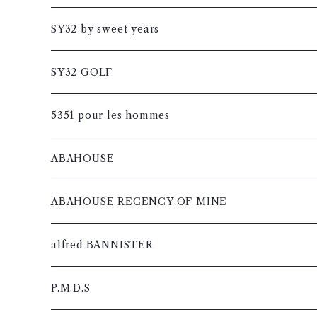
レディス
メンズ
メンズ
カットソー
カットソー
コート
SY32 by sweet years
レディス
レディス
メンズ
メンズ
メンズ
ブルゾン
シャツ
カットソー
コート
SY32 GOLF
レディス
レディス
レディス
メンズ
メンズ
メンズ
メンズ
ニット
ブルゾン
シャツ
カットソー
コート
5351 pour les hommes
レディス
レディス
レディス
レディス
メンズ
メンズ
メンズ
メンズ
メンズ
パンツ
ニット
ブルゾン
シャツ
カットソー
コート
ABAHOUSE
レディス
レディス
レディス
レディス
レディス
メンズ
メンズ
メンズ
メンズ
メンズ
メンズ
グッズ
パンツ
ニット
ブルゾン
シャツ
カットソー
コート
ABAHOUSE RECENCY OF MINE
レディス
レディス
レディス
レディス
レディス
レディス
スニーカー
メンズ
メンズ
メンズ
メンズ
メンズ
メンズ
ジャケット
グッズ
パンツ
ニット
ブルゾン
シャツ
カットソー
コート
alfred BANNISTER
ブーツ
レディス
レディス
レディス
レディス
レディス
レディス
メンズ
スニーカー
メンズ
メンズ
メンズ
メンズ
メンズ
メンズ
レザー
ジャケット
グッズ
パンツ
ニット
ブルゾン
シャツ
カットソー
スニーカー
P.M.D.S