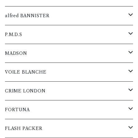
レディス
レディス
レディス
レディス
レディス
レディス
スニーカー
メンズ
メンズ
メンズ
メンズ
メンズ
メンズ
ジャケット
グッズ
パンツ
ニット
ブルゾン
シャツ
カットソー
コート
alfred BANNISTER
ブーツ
レディス
レディス
レディス
レディス
レディス
レディス
メンズ
スニーカー
メンズ
メンズ
メンズ
メンズ
メンズ
メンズ
レザー
ジャケット
グッズ
パンツ
ニット
ブルゾン
シャツ
カットソー
スニーカー
P.M.D.S
短靴
レディス
ブーツ
レディス
レディス
レディス
レディス
レディス
レディス
メンズ
メンズ
スニーカー
メンズ
メンズ
メンズ
メンズ
メンズ
メンズ
レザー
ジャケット
グッズ
パンツ
ニット
ブルゾン
シャツ
ブーツ
コート
MADSON
バック
短靴
レディス
レディス
ブーツ
レディス
レディス
レディス
レディス
レディス
レディス
メンズ
メンズ
スニーカー
メンズ
メンズ
メンズ
メンズ
メンズ
メンズ
レザー
ジャケット
グッズ
パンツ
ニット
ブルゾン
短靴
カットソー
コート
VOILE BLANCHE
ベルト
バック
短靴
レディス
レディス
短靴
レディス
レディス
レディス
レディス
レディス
レディス
メンズ
スニーカー
メンズ
メンズ
メンズ
メンズ
メンズ
メンズ
レザー
ジャケット
グッズ
パンツ
ニット
バック
シャツ
カットソー
スニーカー
CRIME LONDON
小物・雑貨
ベルト
バック
バック
レディス
ブーツ
レディス
レディス
レディス
レディス
レディス
レディス
メンズ
スニーカー
メンズ
メンズ
メンズ
メンズ
メンズ
メンズ
レザー
ジャケット
グッズ
パンツ
ベルト
ブルゾン
シャツ
ゴルフシューズ
スニーカー
FORTUNA
小物・雑貨
ベルト
ベルト
短靴
レザー
ブーツ
レディス
レディス
レディス
レディス
レディス
レディス
メンズ
メンズ
スニーカー
メンズ
メンズ
メンズ
メンズ
メンズ
レザー
ジャケット
グッズ
小物・雑貨
ニット
ブルゾン
コート
FLASH PACKER