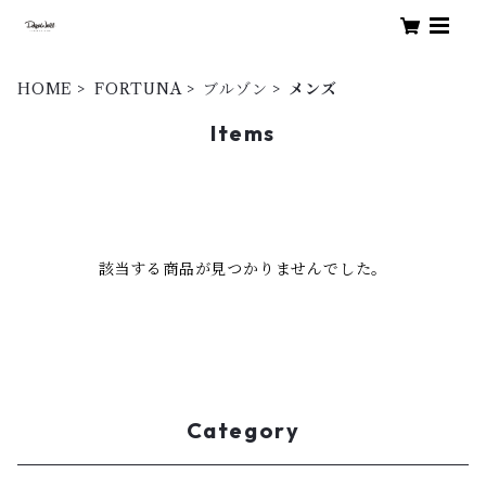
HOME
FORTUNA
ブルゾン
メンズ
Items
該当する商品が見つかりませんでした。
Category