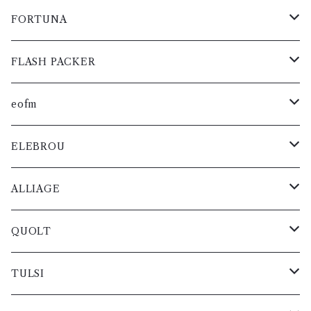
小物・雑貨
ベルト
バック
バック
レディス
ブーツ
レディス
レディス
レディス
レディス
レディス
レディス
メンズ
スニーカー
メンズ
メンズ
メンズ
メンズ
メンズ
メンズ
レザー
ジャケット
グッズ
パンツ
ベルト
ブルゾン
シャツ
ゴルフシューズ
スニーカー
FORTUNA
小物・雑貨
ベルト
ベルト
短靴
レザー
ブーツ
レディス
レディス
レディス
レディス
レディス
レディス
メンズ
メンズ
スニーカー
メンズ
メンズ
メンズ
メンズ
メンズ
レザー
ジャケット
グッズ
小物・雑貨
ニット
ブルゾン
コート
FLASH PACKER
小物・雑貨
小物・雑貨
バック
短靴
レディス
レディス
ブーツ
レディス
レディス
レディス
レディス
レディス
メンズ
メンズ
スニーカー
メンズ
メンズ
メンズ
レザー
ジャケット
パンツ
ニット
カットソー
コート
eofm
ベルト
バック
短靴
レディス
レディス
ブーツ
レディス
レディス
レディス
メンズ
メンズ
メンズ
メンズ
メンズ
メンズ
レザー
グッズ
パンツ
シャツ
カットソー
コート
ELEBROU
小物・雑貨
ベルト
バック
短靴
レディス
レディス
レディス
レディス
レディス
レディス
メンズ
スニーカー
メンズ
メンズ
メンズ
メンズ
ジャケット
グッズ
ブルゾン
シャツ
カットソー
小物・雑貨
ALLIAGE
小物・雑貨
ベルト
バック
レディス
ブーツ
レディス
レディス
レディス
レディス
メンズ
スニーカー
メンズ
メンズ
メンズ
レザー
ジャケット
ニット
ブルゾン
シャツ
小物・雑貨
QUOLT
小物・雑貨
ベルト
短靴
レディス
ブーツ
レディス
レディス
レディス
メンズ
メンズ
メンズ
メンズ
メンズ
レザー
パンツ
ニット
ブルゾン
コート
TULSI
小物・雑貨
バック
短靴
レディス
レディス
レディス
レディス
レディス