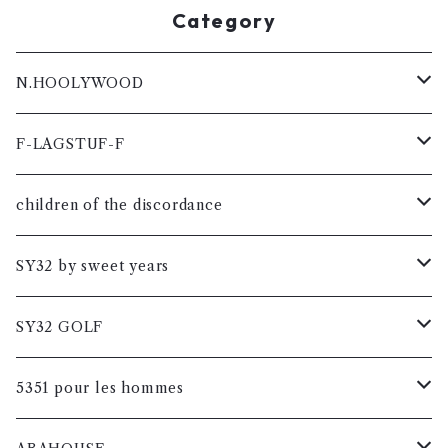
Category
N.HOOLYWOOD
コート
F-LAGSTUF-F
メンズ
シャツ
コート
children of the discordance
レディス
メンズ
メンズ
カットソー
カットソー
コート
SY32 by sweet years
レディス
レディス
メンズ
メンズ
メンズ
ブルゾン
シャツ
カットソー
コート
SY32 GOLF
レディス
レディス
レディス
メンズ
メンズ
メンズ
メンズ
ニット
ブルゾン
シャツ
カットソー
コート
5351 pour les hommes
レディス
レディス
レディス
レディス
メンズ
メンズ
メンズ
メンズ
メンズ