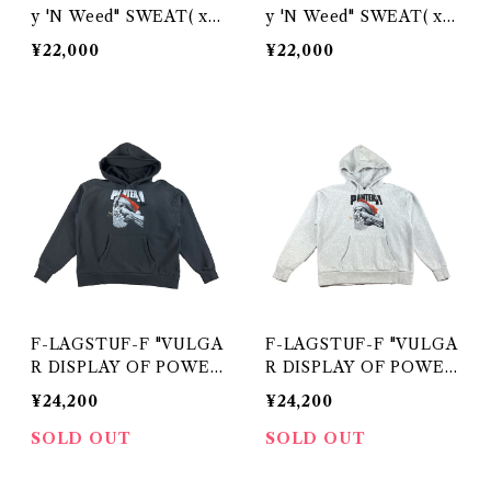
y 'N Weed" SWEAT( xP
y 'N Weed" SWEAT( xP
antera) FS1762 GRAY
antera) FS1762 BLACK
¥22,000
¥22,000
F-LAGSTUF-F "VULGA
F-LAGSTUF-F "VULGA
R DISPLAY OF POWE
R DISPLAY OF POWE
R" HOODIE( xPantera)
R" HOODIE( xPantera)
¥24,200
¥24,200
FS1761 BLACK
FS1761 GRAY
SOLD OUT
SOLD OUT