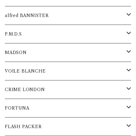
レディス
レディス
レディス
レディス
レディス
レディス
スニーカー
メンズ
メンズ
メンズ
メンズ
メンズ
メンズ
ジャケット
グッズ
パンツ
ニット
ブルゾン
シャツ
カットソー
コート
alfred BANNISTER
ブーツ
レディス
レディス
レディス
レディス
レディス
レディス
メンズ
スニーカー
メンズ
メンズ
メンズ
メンズ
メンズ
メンズ
レザー
ジャケット
グッズ
パンツ
ニット
ブルゾン
シャツ
カットソー
スニーカー
P.M.D.S
短靴
レディス
ブーツ
レディス
レディス
レディス
レディス
レディス
レディス
メンズ
メンズ
スニーカー
メンズ
メンズ
メンズ
メンズ
メンズ
メンズ
レザー
ジャケット
グッズ
パンツ
ニット
ブルゾン
シャツ
ブーツ
コート
MADSON
バック
短靴
レディス
レディス
ブーツ
レディス
レディス
レディス
レディス
レディス
レディス
メンズ
メンズ
スニーカー
メンズ
メンズ
メンズ
メンズ
メンズ
メンズ
レザー
ジャケット
グッズ
パンツ
ニット
ブルゾン
短靴
カットソー
コート
VOILE BLANCHE
ベルト
バック
短靴
レディス
レディス
短靴
レディス
レディス
レディス
レディス
レディス
レディス
メンズ
スニーカー
メンズ
メンズ
メンズ
メンズ
メンズ
メンズ
レザー
ジャケット
グッズ
パンツ
ニット
バック
シャツ
カットソー
スニーカー
CRIME LONDON
小物・雑貨
ベルト
バック
バック
レディス
ブーツ
レディス
レディス
レディス
レディス
レディス
レディス
メンズ
スニーカー
メンズ
メンズ
メンズ
メンズ
メンズ
メンズ
レザー
ジャケット
グッズ
パンツ
ベルト
ブルゾン
シャツ
ゴルフシューズ
スニーカー
FORTUNA
小物・雑貨
ベルト
ベルト
短靴
レザー
ブーツ
レディス
レディス
レディス
レディス
レディス
レディス
メンズ
メンズ
スニーカー
メンズ
メンズ
メンズ
メンズ
メンズ
レザー
ジャケット
グッズ
小物・雑貨
ニット
ブルゾン
コート
FLASH PACKER