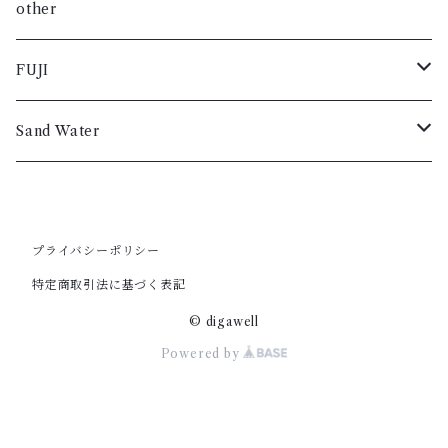
レディス
レディス
レディス
レディス
メンズ
スニーカー
メンズ
メンズ
メンズ
レザー
ジャケット
グッズ
ブルゾン
カットソー
小物・雑貨
other
小物・雑貨
レディス
ブーツ
レディス
レディス
レディス
メンズ
メンズ
スニーカー
メンズ
メンズ
レザー
ジャケット
ニット
シャツ
FUJI
短靴
レディス
レディス
ブーツ
レディス
レディス
メンズ
メンズ
メンズ
メンズ
レザー
パンツ
ブルゾン
コート
Sand Water
バック
短靴
レディス
レディス
レディス
レディス
メンズ
メンズ
メンズ
メンズ
グッズ
ニット
カットソー
コート
ベルト
バック
レディス
レディス
レディス
レディス
スニーカー
メンズ
メンズ
メンズ
ジャケット
パンツ
シャツ
シャツ
プライバシーポリシー
特定商取引法に基づく表記
小物・雑貨
ベルト
ブーツ
レディス
レディス
レディス
メンズ
メンズ
メンズ
メンズ
レザー
グッズ
ブルゾン
カットソー
© digawell
小物・雑貨
Powered by
短靴
レディス
レディス
レディス
レディス
メンズ
スニーカー
メンズ
メンズ
ジャケット
ニット
ブルゾン
バック
レディス
ブーツ
レディス
レディス
メンズ
メンズ
メンズ
レザー
パンツ
ニット