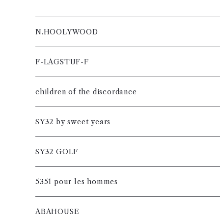
N.HOOLYWOOD
コート
F-LAGSTUF-F
メンズ
シャツ
コート
children of the discordance
レディス
メンズ
メンズ
カットソー
カットソー
コート
SY32 by sweet years
レディス
レディス
メンズ
メンズ
メンズ
ブルゾン
シャツ
カットソー
コート
SY32 GOLF
レディス
レディス
レディス
メンズ
メンズ
メンズ
メンズ
ニット
ブルゾン
シャツ
カットソー
コート
5351 pour les hommes
レディス
レディス
レディス
レディス
メンズ
メンズ
メンズ
メンズ
メンズ
パンツ
ニット
ブルゾン
シャツ
カットソー
コート
ABAHOUSE