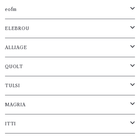
小物・雑貨
小物・雑貨
バック
短靴
レディス
レディス
ブーツ
レディス
レディス
レディス
レディス
レディス
メンズ
メンズ
スニーカー
メンズ
メンズ
メンズ
レザー
ジャケット
パンツ
ニット
カットソー
コート
eofm
ベルト
バック
短靴
レディス
レディス
ブーツ
レディス
レディス
レディス
メンズ
メンズ
メンズ
メンズ
メンズ
メンズ
レザー
グッズ
パンツ
シャツ
カットソー
コート
ELEBROU
小物・雑貨
ベルト
バック
短靴
レディス
レディス
レディス
レディス
レディス
レディス
メンズ
スニーカー
メンズ
メンズ
メンズ
メンズ
ジャケット
グッズ
ブルゾン
シャツ
カットソー
小物・雑貨
ALLIAGE
小物・雑貨
ベルト
バック
レディス
ブーツ
レディス
レディス
レディス
レディス
メンズ
スニーカー
メンズ
メンズ
メンズ
レザー
ジャケット
ニット
ブルゾン
シャツ
小物・雑貨
QUOLT
小物・雑貨
ベルト
短靴
レディス
ブーツ
レディス
レディス
レディス
メンズ
メンズ
メンズ
メンズ
メンズ
レザー
パンツ
ニット
ブルゾン
コート
TULSI
小物・雑貨
バック
短靴
レディス
レディス
レディス
レディス
レディス
メンズ
メンズ
メンズ
メンズ
メンズ
グッズ
パンツ
ニット
カットソー
小物・雑貨
MAGRIA
ベルト
バック
レディス
レディス
レディス
レディス
レディス
メンズ
メンズ
メンズ
メンズ
ジャケット
グッズ
パンツ
シャツ
コート
ITTI
小物・雑貨
ベルト