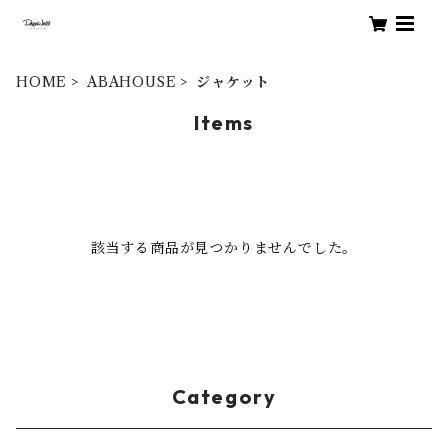
HOME
ABAHOUSE
ジャケット
Items
該当する商品が見つかりませんでした。
Category