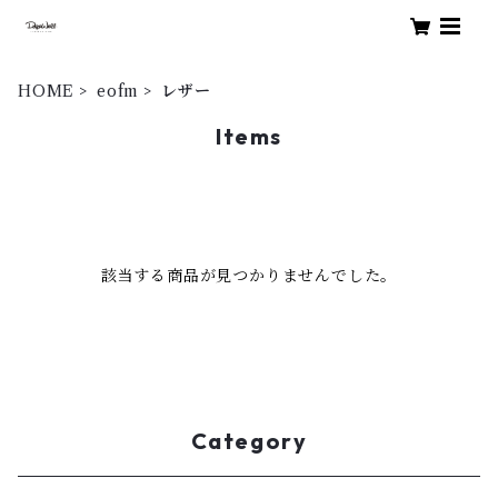
HOME
eofm
レザー
Items
該当する商品が見つかりませんでした。
Category