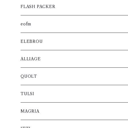
ベルト
ベルト
短靴
レザー
ブーツ
レディス
レディス
レディス
レディス
レディス
レディス
メンズ
メンズ
スニーカー
メンズ
メンズ
メンズ
メンズ
メンズ
レザー
ジャケット
グッズ
小物・雑貨
ニット
ブルゾン
コート
FLASH PACKER
小物・雑貨
小物・雑貨
バック
短靴
レディス
レディス
ブーツ
レディス
レディス
レディス
レディス
レディス
メンズ
メンズ
スニーカー
メンズ
メンズ
メンズ
レザー
ジャケット
パンツ
ニット
カットソー
コート
eofm
ベルト
バック
短靴
レディス
レディス
ブーツ
レディス
レディス
レディス
メンズ
メンズ
メンズ
メンズ
メンズ
メンズ
レザー
グッズ
パンツ
シャツ
カットソー
コート
ELEBROU
小物・雑貨
ベルト
バック
短靴
レディス
レディス
レディス
レディス
レディス
レディス
メンズ
スニーカー
メンズ
メンズ
メンズ
メンズ
ジャケット
グッズ
ブルゾン
シャツ
カットソー
小物・雑貨
ALLIAGE
小物・雑貨
ベルト
バック
レディス
ブーツ
レディス
レディス
レディス
レディス
メンズ
スニーカー
メンズ
メンズ
メンズ
レザー
ジャケット
ニット
ブルゾン
シャツ
小物・雑貨
QUOLT
小物・雑貨
ベルト
短靴
レディス
ブーツ
レディス
レディス
レディス
メンズ
メンズ
メンズ
メンズ
メンズ
レザー
パンツ
ニット
ブルゾン
コート
TULSI
小物・雑貨
バック
短靴
レディス
レディス
レディス
レディス
レディス
メンズ
メンズ
メンズ
メンズ
メンズ
グッズ
パンツ
ニット
カットソー
小物・雑貨
MAGRIA
ベルト
バック
レディス
レディス
レディス
レディス
レディス
メンズ
メンズ
メンズ
メンズ