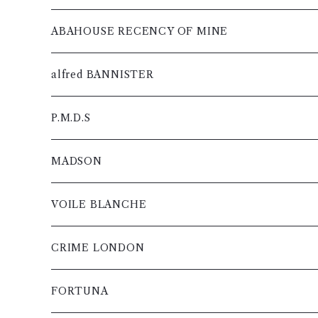
レディス
レディス
レディス
レディス
レディス
メンズ
メンズ
メンズ
メンズ
メンズ
メンズ
グッズ
パンツ
ニット
ブルゾン
シャツ
カットソー
コート
ABAHOUSE RECENCY OF MINE
レディス
レディス
レディス
レディス
レディス
レディス
スニーカー
メンズ
メンズ
メンズ
メンズ
メンズ
メンズ
ジャケット
グッズ
パンツ
ニット
ブルゾン
シャツ
カットソー
コート
alfred BANNISTER
ブーツ
レディス
レディス
レディス
レディス
レディス
レディス
メンズ
スニーカー
メンズ
メンズ
メンズ
メンズ
メンズ
メンズ
レザー
ジャケット
グッズ
パンツ
ニット
ブルゾン
シャツ
カットソー
スニーカー
P.M.D.S
短靴
レディス
ブーツ
レディス
レディス
レディス
レディス
レディス
レディス
メンズ
メンズ
スニーカー
メンズ
メンズ
メンズ
メンズ
メンズ
メンズ
レザー
ジャケット
グッズ
パンツ
ニット
ブルゾン
シャツ
ブーツ
コート
MADSON
バック
短靴
レディス
レディス
ブーツ
レディス
レディス
レディス
レディス
レディス
レディス
メンズ
メンズ
スニーカー
メンズ
メンズ
メンズ
メンズ
メンズ
メンズ
レザー
ジャケット
グッズ
パンツ
ニット
ブルゾン
短靴
カットソー
コート
VOILE BLANCHE
ベルト
バック
短靴
レディス
レディス
短靴
レディス
レディス
レディス
レディス
レディス
レディス
メンズ
スニーカー
メンズ
メンズ
メンズ
メンズ
メンズ
メンズ
レザー
ジャケット
グッズ
パンツ
ニット
バック
シャツ
カットソー
スニーカー
CRIME LONDON
小物・雑貨
ベルト
バック
バック
レディス
ブーツ
レディス
レディス
レディス
レディス
レディス
レディス
メンズ
スニーカー
メンズ
メンズ
メンズ
メンズ
メンズ
メンズ
レザー
ジャケット
グッズ
パンツ
ベルト
ブルゾン
シャツ
ゴルフシューズ
スニーカー
FORTUNA
小物・雑貨