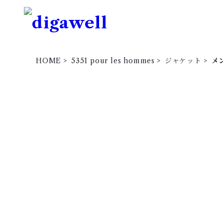
HOME
5351 pour les hommes
ジャケット
メ