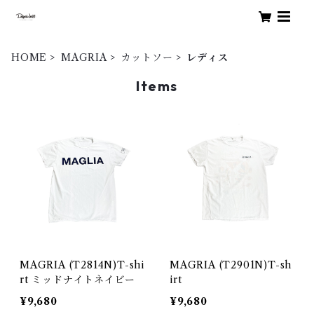
HOME
MAGRIA
カットソー
レディス
Items
MAGRIA (T2814N)T-shi
MAGRIA (T2901N)T-sh
rt ミッドナイトネイビー
irt
¥9,680
¥9,680