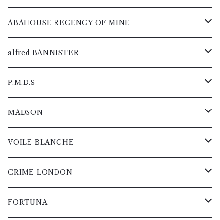
レディス
レディス
レディス
レディス
レディス
メンズ
メンズ
メンズ
メンズ
メンズ
メンズ
グッズ
パンツ
ニット
ブルゾン
シャツ
カットソー
コート
ABAHOUSE RECENCY OF MINE
レディス
レディス
レディス
レディス
レディス
レディス
スニーカー
メンズ
メンズ
メンズ
メンズ
メンズ
メンズ
ジャケット
グッズ
パンツ
ニット
ブルゾン
シャツ
カットソー
コート
alfred BANNISTER
ブーツ
レディス
レディス
レディス
レディス
レディス
レディス
メンズ
スニーカー
メンズ
メンズ
メンズ
メンズ
メンズ
メンズ
レザー
ジャケット
グッズ
パンツ
ニット
ブルゾン
シャツ
カットソー
スニーカー
P.M.D.S
短靴
レディス
ブーツ
レディス
レディス
レディス
レディス
レディス
レディス
メンズ
メンズ
スニーカー
メンズ
メンズ
メンズ
メンズ
メンズ
メンズ
レザー
ジャケット
グッズ
パンツ
ニット
ブルゾン
シャツ
ブーツ
コート
MADSON
バック
短靴
レディス
レディス
ブーツ
レディス
レディス
レディス
レディス
レディス
レディス
メンズ
メンズ
スニーカー
メンズ
メンズ
メンズ
メンズ
メンズ
メンズ
レザー
ジャケット
グッズ
パンツ
ニット
ブルゾン
短靴
カットソー
コート
VOILE BLANCHE
ベルト
バック
短靴
レディス
レディス
短靴
レディス
レディス
レディス
レディス
レディス
レディス
メンズ
スニーカー
メンズ
メンズ
メンズ
メンズ
メンズ
メンズ
レザー
ジャケット
グッズ
パンツ
ニット
バック
シャツ
カットソー
スニーカー
CRIME LONDON
小物・雑貨
ベルト
バック
バック
レディス
ブーツ
レディス
レディス
レディス
レディス
レディス
レディス
メンズ
スニーカー
メンズ
メンズ
メンズ
メンズ
メンズ
メンズ
レザー
ジャケット
グッズ
パンツ
ベルト
ブルゾン
シャツ
ゴルフシューズ
スニーカー
FORTUNA