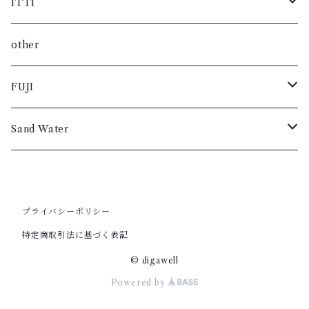
ジャケット
グッズ
パンツ
シャツ
コート
ITTI
小物・雑貨
ベルト
レディス
レディス
レディス
レディス
メンズ
スニーカー
メンズ
メンズ
メンズ
レザー
ジャケット
グッズ
ブルゾン
カットソー
小物・雑貨
other
小物・雑貨
レディス
ブーツ
レディス
レディス
レディス
メンズ
メンズ
スニーカー
メンズ
メンズ
レザー
ジャケット
ニット
シャツ
FUJI
短靴
レディス
レディス
ブーツ
レディス
レディス
メンズ
メンズ
メンズ
メンズ
レザー
パンツ
ブルゾン
コート
Sand Water
バック
短靴
レディス
レディス
レディス
レディス
メンズ
メンズ
メンズ
メンズ
グッズ
ニット
カットソー
コート
ベルト
バック
レディス
レディス
レディス
レディス
スニーカー
メンズ
メンズ
メンズ
ジャケット
パンツ
シャツ
シャツ
プライバシーポリシー
特定商取引法に基づく表記
小物・雑貨
ベルト
ブーツ
レディス
レディス
レディス
メンズ
メンズ
メンズ
メンズ
レザー
グッズ
ブルゾン
カットソー
© digawell
小物・雑貨
Powered by
短靴
レディス
レディス
レディス
レディス
メンズ
スニーカー
メンズ
メンズ
ジャケット
ニット
ブルゾン