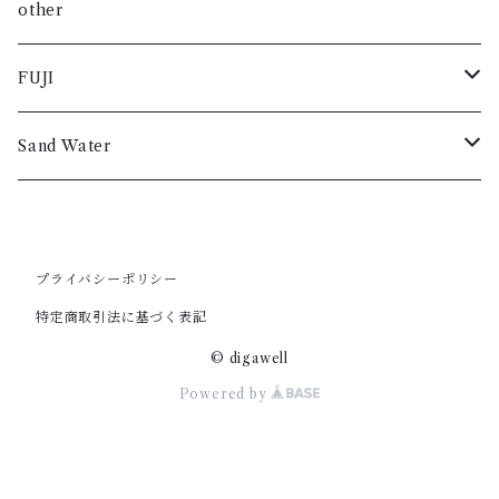
レディス
レディス
レディス
レディス
メンズ
スニーカー
メンズ
メンズ
メンズ
レザー
ジャケット
グッズ
ブルゾン
カットソー
小物・雑貨
other
小物・雑貨
レディス
ブーツ
レディス
レディス
レディス
メンズ
メンズ
スニーカー
メンズ
メンズ
レザー
ジャケット
ニット
シャツ
FUJI
短靴
レディス
レディス
ブーツ
レディス
レディス
メンズ
メンズ
メンズ
メンズ
レザー
パンツ
ブルゾン
コート
Sand Water
バック
短靴
レディス
レディス
レディス
レディス
メンズ
メンズ
メンズ
メンズ
グッズ
ニット
カットソー
コート
ベルト
バック
レディス
レディス
レディス
レディス
スニーカー
メンズ
メンズ
メンズ
ジャケット
パンツ
シャツ
シャツ
プライバシーポリシー
特定商取引法に基づく表記
小物・雑貨
ベルト
ブーツ
レディス
レディス
レディス
メンズ
メンズ
メンズ
メンズ
レザー
グッズ
ブルゾン
カットソー
© digawell
小物・雑貨
Powered by
短靴
レディス
レディス
レディス
レディス
メンズ
スニーカー
メンズ
メンズ
ジャケット
ニット
ブルゾン
バック
レディス
ブーツ
レディス
レディス
メンズ
メンズ
メンズ
レザー
パンツ
ニット