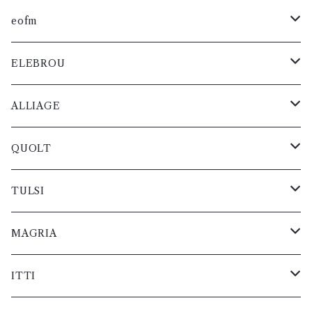
小物・雑貨
小物・雑貨
バック
短靴
レディス
レディス
ブーツ
レディス
レディス
レディス
レディス
レディス
メンズ
メンズ
スニーカー
メンズ
メンズ
メンズ
レザー
ジャケット
パンツ
ニット
カットソー
コート
eofm
ベルト
バック
短靴
レディス
レディス
ブーツ
レディス
レディス
レディス
メンズ
メンズ
メンズ
メンズ
メンズ
メンズ
レザー
グッズ
パンツ
シャツ
カットソー
コート
ELEBROU
小物・雑貨
ベルト
バック
短靴
レディス
レディス
レディス
レディス
レディス
レディス
メンズ
スニーカー
メンズ
メンズ
メンズ
メンズ
ジャケット
グッズ
ブルゾン
シャツ
カットソー
小物・雑貨
ALLIAGE
小物・雑貨
ベルト
バック
レディス
ブーツ
レディス
レディス
レディス
レディス
メンズ
スニーカー
メンズ
メンズ
メンズ
レザー
ジャケット
ニット
ブルゾン
シャツ
小物・雑貨
QUOLT
小物・雑貨
ベルト
短靴
レディス
ブーツ
レディス
レディス
レディス
メンズ
メンズ
メンズ
メンズ
メンズ
レザー
パンツ
ニット
ブルゾン
コート
TULSI
小物・雑貨
バック
短靴
レディス
レディス
レディス
レディス
レディス
メンズ
メンズ
メンズ
メンズ
メンズ
グッズ
パンツ
ニット
カットソー
小物・雑貨
MAGRIA
ベルト
バック
レディス
レディス
レディス
レディス
レディス
メンズ
メンズ
メンズ
メンズ
ジャケット
グッズ
パンツ
シャツ
コート
ITTI
小物・雑貨
ベルト