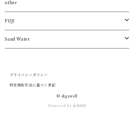
レディス
レディス
レディス
レディス
メンズ
スニーカー
メンズ
メンズ
メンズ
レザー
ジャケット
グッズ
ブルゾン
カットソー
小物・雑貨
other
小物・雑貨
レディス
ブーツ
レディス
レディス
レディス
メンズ
メンズ
スニーカー
メンズ
メンズ
レザー
ジャケット
ニット
シャツ
FUJI
短靴
レディス
レディス
ブーツ
レディス
レディス
メンズ
メンズ
メンズ
メンズ
レザー
パンツ
ブルゾン
コート
Sand Water
バック
短靴
レディス
レディス
レディス
レディス
メンズ
メンズ
メンズ
メンズ
グッズ
ニット
カットソー
コート
ベルト
バック
レディス
レディス
レディス
レディス
スニーカー
メンズ
メンズ
メンズ
ジャケット
パンツ
シャツ
シャツ
プライバシーポリシー
特定商取引法に基づく表記
小物・雑貨
ベルト
ブーツ
レディス
レディス
レディス
メンズ
メンズ
メンズ
メンズ
レザー
グッズ
ブルゾン
カットソー
© digawell
小物・雑貨
Powered by
短靴
レディス
レディス
レディス
レディス
メンズ
スニーカー
メンズ
メンズ
ジャケット
ニット
ブルゾン
バック
レディス
ブーツ
レディス
レディス
メンズ
メンズ
メンズ
レザー
パンツ
ニット