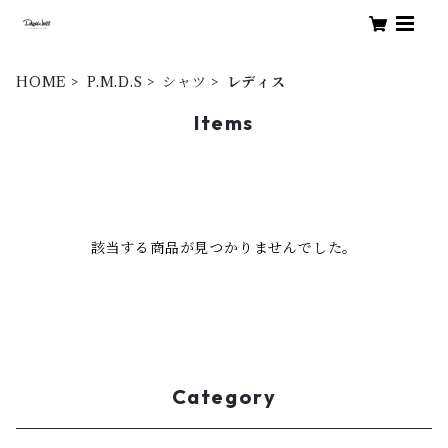
HOME
P.M.D.S
シャツ
レディス
Items
該当する商品が見つかりませんでした。
Category