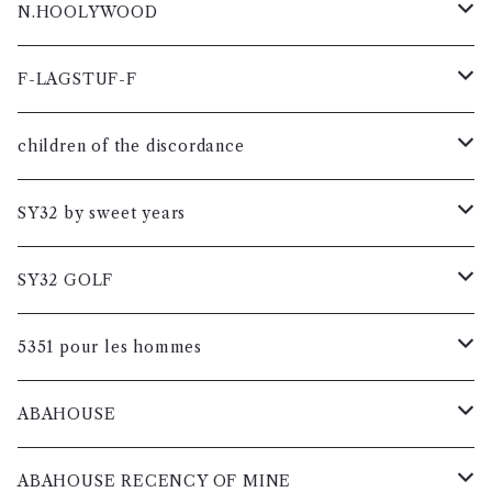
N.HOOLYWOOD
コート
F-LAGSTUF-F
メンズ
シャツ
コート
children of the discordance
レディス
メンズ
メンズ
カットソー
カットソー
コート
SY32 by sweet years
レディス
レディス
メンズ
メンズ
メンズ
ブルゾン
シャツ
カットソー
コート
SY32 GOLF
レディス
レディス
レディス
メンズ
メンズ
メンズ
メンズ
ニット
ブルゾン
シャツ
カットソー
コート
5351 pour les hommes
レディス
レディス
レディス
レディス
メンズ
メンズ
メンズ
メンズ
メンズ
パンツ
ニット
ブルゾン
シャツ
カットソー
コート
ABAHOUSE
レディス
レディス
レディス
レディス
レディス
メンズ
メンズ
メンズ
メンズ
メンズ
メンズ
グッズ
パンツ
ニット
ブルゾン
シャツ
カットソー
コート
ABAHOUSE RECENCY OF MINE