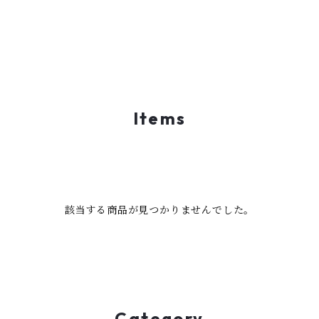
Items
該当する商品が見つかりませんでした。
Category