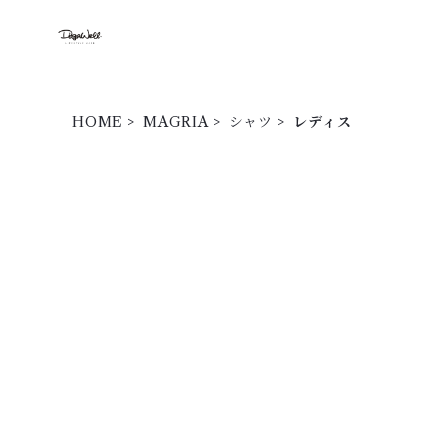
HOME
MAGRIA
シャツ
レディス