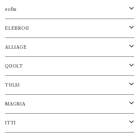
小物・雑貨
小物・雑貨
バック
短靴
レディス
レディス
ブーツ
レディス
レディス
レディス
レディス
レディス
メンズ
メンズ
スニーカー
メンズ
メンズ
メンズ
レザー
ジャケット
パンツ
ニット
カットソー
コート
eofm
ベルト
バック
短靴
レディス
レディス
ブーツ
レディス
レディス
レディス
メンズ
メンズ
メンズ
メンズ
メンズ
メンズ
レザー
グッズ
パンツ
シャツ
カットソー
コート
ELEBROU
小物・雑貨
ベルト
バック
短靴
レディス
レディス
レディス
レディス
レディス
レディス
メンズ
スニーカー
メンズ
メンズ
メンズ
メンズ
ジャケット
グッズ
ブルゾン
シャツ
カットソー
小物・雑貨
ALLIAGE
小物・雑貨
ベルト
バック
レディス
ブーツ
レディス
レディス
レディス
レディス
メンズ
スニーカー
メンズ
メンズ
メンズ
レザー
ジャケット
ニット
ブルゾン
シャツ
小物・雑貨
QUOLT
小物・雑貨
ベルト
短靴
レディス
ブーツ
レディス
レディス
レディス
メンズ
メンズ
メンズ
メンズ
メンズ
レザー
パンツ
ニット
ブルゾン
コート
TULSI
小物・雑貨
バック
短靴
レディス
レディス
レディス
レディス
レディス
メンズ
メンズ
メンズ
メンズ
メンズ
グッズ
パンツ
ニット
カットソー
小物・雑貨
MAGRIA
ベルト
バック
レディス
レディス
レディス
レディス
レディス
メンズ
メンズ
メンズ
メンズ
ジャケット
グッズ
パンツ
シャツ
コート
ITTI
小物・雑貨
ベルト