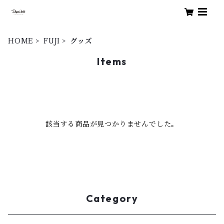
HOME
FUJI
グッズ
Items
該当する商品が見つかりませんでした。
Category