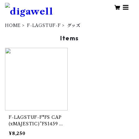
HOME
F-LAGSTUF-F
グッズ
Items
F-LAGSTUF-F"FS CAP
(xMAJESTIC)”FS1459 B
LACK
¥8,250