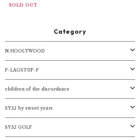
SOLD OUT
Category
N.HOOLYWOOD
コート
F-LAGSTUF-F
メンズ
シャツ
コート
children of the discordance
レディス
メンズ
メンズ
カットソー
カットソー
コート
SY32 by sweet years
レディス
レディス
メンズ
メンズ
メンズ
ブルゾン
シャツ
カットソー
コート
SY32 GOLF