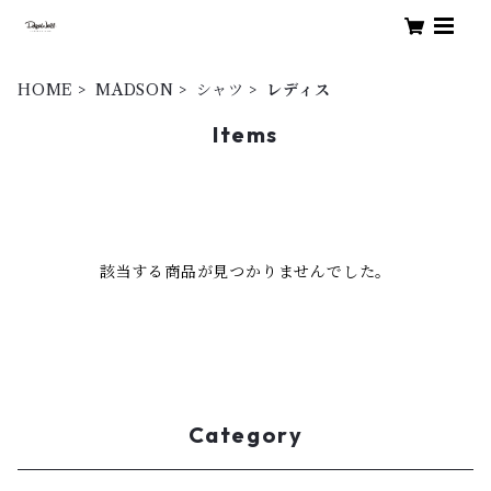
HOME
MADSON
シャツ
レディス
Items
該当する商品が見つかりませんでした。
Category