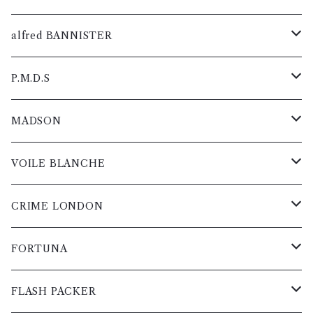
レディス
レディス
レディス
レディス
レディス
レディス
スニーカー
メンズ
メンズ
メンズ
メンズ
メンズ
メンズ
ジャケット
グッズ
パンツ
ニット
ブルゾン
シャツ
カットソー
コート
alfred BANNISTER
ブーツ
レディス
レディス
レディス
レディス
レディス
レディス
メンズ
スニーカー
メンズ
メンズ
メンズ
メンズ
メンズ
メンズ
レザー
ジャケット
グッズ
パンツ
ニット
ブルゾン
シャツ
カットソー
スニーカー
P.M.D.S
短靴
レディス
ブーツ
レディス
レディス
レディス
レディス
レディス
レディス
メンズ
メンズ
スニーカー
メンズ
メンズ
メンズ
メンズ
メンズ
メンズ
レザー
ジャケット
グッズ
パンツ
ニット
ブルゾン
シャツ
ブーツ
コート
MADSON
バック
短靴
レディス
レディス
ブーツ
レディス
レディス
レディス
レディス
レディス
レディス
メンズ
メンズ
スニーカー
メンズ
メンズ
メンズ
メンズ
メンズ
メンズ
レザー
ジャケット
グッズ
パンツ
ニット
ブルゾン
短靴
カットソー
コート
VOILE BLANCHE
ベルト
バック
短靴
レディス
レディス
短靴
レディス
レディス
レディス
レディス
レディス
レディス
メンズ
スニーカー
メンズ
メンズ
メンズ
メンズ
メンズ
メンズ
レザー
ジャケット
グッズ
パンツ
ニット
バック
シャツ
カットソー
スニーカー
CRIME LONDON
小物・雑貨
ベルト
バック
バック
レディス
ブーツ
レディス
レディス
レディス
レディス
レディス
レディス
メンズ
スニーカー
メンズ
メンズ
メンズ
メンズ
メンズ
メンズ
レザー
ジャケット
グッズ
パンツ
ベルト
ブルゾン
シャツ
ゴルフシューズ
スニーカー
FORTUNA
小物・雑貨
ベルト
ベルト
短靴
レザー
ブーツ
レディス
レディス
レディス
レディス
レディス
レディス
メンズ
メンズ
スニーカー
メンズ
メンズ
メンズ
メンズ
メンズ
レザー
ジャケット
グッズ
小物・雑貨
ニット
ブルゾン
コート
FLASH PACKER