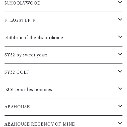
N.HOOLYWOOD
コート
F-LAGSTUF-F
メンズ
シャツ
コート
children of the discordance
レディス
メンズ
メンズ
カットソー
カットソー
コート
SY32 by sweet years
レディス
レディス
メンズ
メンズ
メンズ
ブルゾン
シャツ
カットソー
コート
SY32 GOLF
レディス
レディス
レディス
メンズ
メンズ
メンズ
メンズ
ニット
ブルゾン
シャツ
カットソー
コート
5351 pour les hommes
レディス
レディス
レディス
レディス
メンズ
メンズ
メンズ
メンズ
メンズ
パンツ
ニット
ブルゾン
シャツ
カットソー
コート
ABAHOUSE
レディス
レディス
レディス
レディス
レディス
メンズ
メンズ
メンズ
メンズ
メンズ
メンズ
グッズ
パンツ
ニット
ブルゾン
シャツ
カットソー
コート
ABAHOUSE RECENCY OF MINE