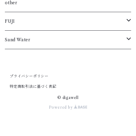
レディス
レディス
レディス
レディス
メンズ
スニーカー
メンズ
メンズ
メンズ
レザー
ジャケット
グッズ
ブルゾン
カットソー
小物・雑貨
other
小物・雑貨
レディス
ブーツ
レディス
レディス
レディス
メンズ
メンズ
スニーカー
メンズ
メンズ
レザー
ジャケット
ニット
シャツ
FUJI
短靴
レディス
レディス
ブーツ
レディス
レディス
メンズ
メンズ
メンズ
メンズ
レザー
パンツ
ブルゾン
コート
Sand Water
バック
短靴
レディス
レディス
レディス
レディス
メンズ
メンズ
メンズ
メンズ
グッズ
ニット
カットソー
コート
ベルト
バック
レディス
レディス
レディス
レディス
スニーカー
メンズ
メンズ
メンズ
ジャケット
パンツ
シャツ
シャツ
プライバシーポリシー
特定商取引法に基づく表記
小物・雑貨
ベルト
ブーツ
レディス
レディス
レディス
メンズ
メンズ
メンズ
メンズ
レザー
グッズ
ブルゾン
カットソー
© digawell
小物・雑貨
Powered by
短靴
レディス
レディス
レディス
レディス
メンズ
スニーカー
メンズ
メンズ
ジャケット
ニット
ブルゾン
バック
レディス
ブーツ
レディス
レディス
メンズ
メンズ
メンズ
レザー
パンツ
ニット