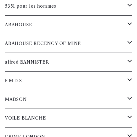
レディス
レディス
レディス
メンズ
メンズ
メンズ
メンズ
ニット
ブルゾン
シャツ
カットソー
コート
5351 pour les hommes
レディス
レディス
レディス
レディス
メンズ
メンズ
メンズ
メンズ
メンズ
パンツ
ニット
ブルゾン
シャツ
カットソー
コート
ABAHOUSE
レディス
レディス
レディス
レディス
レディス
メンズ
メンズ
メンズ
メンズ
メンズ
メンズ
グッズ
パンツ
ニット
ブルゾン
シャツ
カットソー
コート
ABAHOUSE RECENCY OF MINE
レディス
レディス
レディス
レディス
レディス
レディス
スニーカー
メンズ
メンズ
メンズ
メンズ
メンズ
メンズ
ジャケット
グッズ
パンツ
ニット
ブルゾン
シャツ
カットソー
コート
alfred BANNISTER
ブーツ
レディス
レディス
レディス
レディス
レディス
レディス
メンズ
スニーカー
メンズ
メンズ
メンズ
メンズ
メンズ
メンズ
レザー
ジャケット
グッズ
パンツ
ニット
ブルゾン
シャツ
カットソー
スニーカー
P.M.D.S
短靴
レディス
ブーツ
レディス
レディス
レディス
レディス
レディス
レディス
メンズ
メンズ
スニーカー
メンズ
メンズ
メンズ
メンズ
メンズ
メンズ
レザー
ジャケット
グッズ
パンツ
ニット
ブルゾン
シャツ
ブーツ
コート
MADSON
バック
短靴
レディス
レディス
ブーツ
レディス
レディス
レディス
レディス
レディス
レディス
メンズ
メンズ
スニーカー
メンズ
メンズ
メンズ
メンズ
メンズ
メンズ
レザー
ジャケット
グッズ
パンツ
ニット
ブルゾン
短靴
カットソー
コート
VOILE BLANCHE
ベルト
バック
短靴
レディス
レディス
短靴
レディス
レディス
レディス
レディス
レディス
レディス
メンズ
スニーカー
メンズ
メンズ
メンズ
メンズ
メンズ
メンズ
レザー
ジャケット
グッズ
パンツ
ニット
バック
シャツ
カットソー
スニーカー
CRIME LONDON