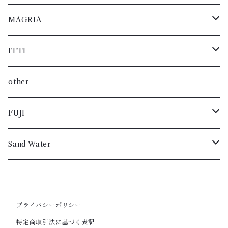
小物・雑貨
バック
短靴
レディス
レディス
レディス
レディス
レディス
メンズ
メンズ
メンズ
メンズ
メンズ
グッズ
パンツ
ニット
カットソー
小物・雑貨
MAGRIA
ベルト
バック
レディス
レディス
レディス
レディス
レディス
メンズ
メンズ
メンズ
メンズ
ジャケット
グッズ
パンツ
シャツ
コート
ITTI
小物・雑貨
ベルト
レディス
レディス
レディス
レディス
メンズ
スニーカー
メンズ
メンズ
メンズ
レザー
ジャケット
グッズ
ブルゾン
カットソー
小物・雑貨
other
小物・雑貨
レディス
ブーツ
レディス
レディス
レディス
メンズ
メンズ
スニーカー
メンズ
メンズ
レザー
ジャケット
ニット
シャツ
FUJI
短靴
レディス
レディス
ブーツ
レディス
レディス
メンズ
メンズ
メンズ
メンズ
レザー
パンツ
ブルゾン
コート
Sand Water
バック
短靴
レディス
レディス
レディス
レディス
メンズ
メンズ
メンズ
メンズ
グッズ
ニット
カットソー
コート
ベルト
バック
レディス
レディス
レディス
レディス
スニーカー
メンズ
メンズ
メンズ
ジャケット
パンツ
シャツ
シャツ
プライバシーポリシー
特定商取引法に基づく表記
小物・雑貨
ベルト