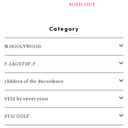
SOLD OUT
Category
N.HOOLYWOOD
コート
F-LAGSTUF-F
メンズ
シャツ
コート
children of the discordance
レディス
メンズ
メンズ
カットソー
カットソー
コート
SY32 by sweet years
レディス
レディス
メンズ
メンズ
メンズ
ブルゾン
シャツ
カットソー
コート
SY32 GOLF