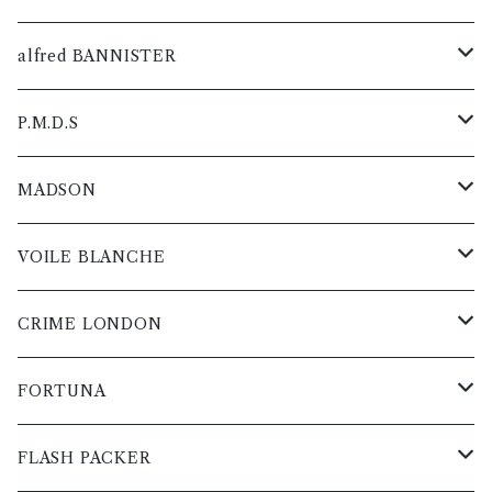
レディス
レディス
レディス
レディス
レディス
レディス
スニーカー
メンズ
メンズ
メンズ
メンズ
メンズ
メンズ
ジャケット
グッズ
パンツ
ニット
ブルゾン
シャツ
カットソー
コート
alfred BANNISTER
ブーツ
レディス
レディス
レディス
レディス
レディス
レディス
メンズ
スニーカー
メンズ
メンズ
メンズ
メンズ
メンズ
メンズ
レザー
ジャケット
グッズ
パンツ
ニット
ブルゾン
シャツ
カットソー
スニーカー
P.M.D.S
短靴
レディス
ブーツ
レディス
レディス
レディス
レディス
レディス
レディス
メンズ
メンズ
スニーカー
メンズ
メンズ
メンズ
メンズ
メンズ
メンズ
レザー
ジャケット
グッズ
パンツ
ニット
ブルゾン
シャツ
ブーツ
コート
MADSON
バック
短靴
レディス
レディス
ブーツ
レディス
レディス
レディス
レディス
レディス
レディス
メンズ
メンズ
スニーカー
メンズ
メンズ
メンズ
メンズ
メンズ
メンズ
レザー
ジャケット
グッズ
パンツ
ニット
ブルゾン
短靴
カットソー
コート
VOILE BLANCHE
ベルト
バック
短靴
レディス
レディス
短靴
レディス
レディス
レディス
レディス
レディス
レディス
メンズ
スニーカー
メンズ
メンズ
メンズ
メンズ
メンズ
メンズ
レザー
ジャケット
グッズ
パンツ
ニット
バック
シャツ
カットソー
スニーカー
CRIME LONDON
小物・雑貨
ベルト
バック
バック
レディス
ブーツ
レディス
レディス
レディス
レディス
レディス
レディス
メンズ
スニーカー
メンズ
メンズ
メンズ
メンズ
メンズ
メンズ
レザー
ジャケット
グッズ
パンツ
ベルト
ブルゾン
シャツ
ゴルフシューズ
スニーカー
FORTUNA
小物・雑貨
ベルト
ベルト
短靴
レザー
ブーツ
レディス
レディス
レディス
レディス
レディス
レディス
メンズ
メンズ
スニーカー
メンズ
メンズ
メンズ
メンズ
メンズ
レザー
ジャケット
グッズ
小物・雑貨
ニット
ブルゾン
コート
FLASH PACKER