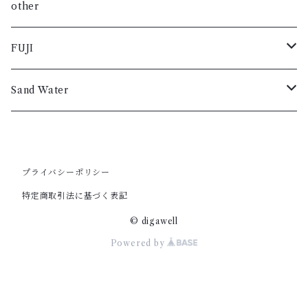
レディス
レディス
レディス
レディス
メンズ
スニーカー
メンズ
メンズ
メンズ
レザー
ジャケット
グッズ
ブルゾン
カットソー
小物・雑貨
other
小物・雑貨
レディス
ブーツ
レディス
レディス
レディス
メンズ
メンズ
スニーカー
メンズ
メンズ
レザー
ジャケット
ニット
シャツ
FUJI
短靴
レディス
レディス
ブーツ
レディス
レディス
メンズ
メンズ
メンズ
メンズ
レザー
パンツ
ブルゾン
コート
Sand Water
バック
短靴
レディス
レディス
レディス
レディス
メンズ
メンズ
メンズ
メンズ
グッズ
ニット
カットソー
コート
ベルト
バック
レディス
レディス
レディス
レディス
スニーカー
メンズ
メンズ
メンズ
ジャケット
パンツ
シャツ
シャツ
プライバシーポリシー
特定商取引法に基づく表記
小物・雑貨
ベルト
ブーツ
レディス
レディス
レディス
メンズ
メンズ
メンズ
メンズ
レザー
グッズ
ブルゾン
カットソー
© digawell
小物・雑貨
Powered by
短靴
レディス
レディス
レディス
レディス
メンズ
スニーカー
メンズ
メンズ
ジャケット
ニット
ブルゾン
バック
レディス
ブーツ
レディス
レディス
メンズ
メンズ
メンズ
レザー
パンツ
ニット