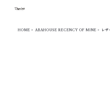
HOME
ABAHOUSE RECENCY OF MINE
レザ