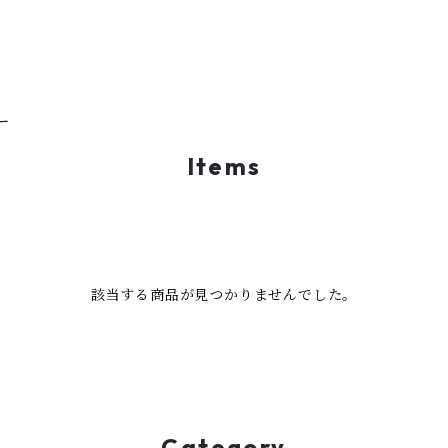
ー
Items
該当する商品が見つかりませんでした。
Category