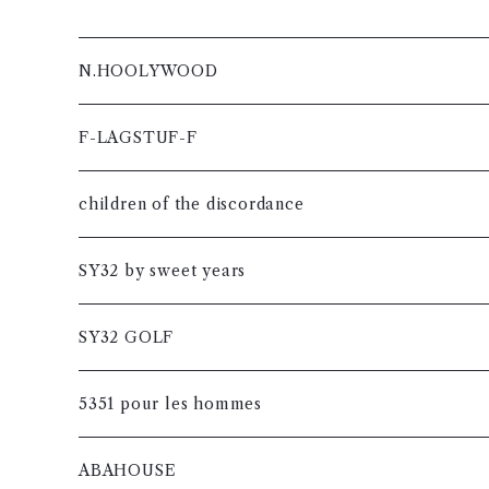
N.HOOLYWOOD
コート
F-LAGSTUF-F
メンズ
シャツ
コート
children of the discordance
レディス
メンズ
メンズ
カットソー
カットソー
コート
SY32 by sweet years
レディス
レディス
メンズ
メンズ
メンズ
ブルゾン
シャツ
カットソー
コート
SY32 GOLF
レディス
レディス
レディス
メンズ
メンズ
メンズ
メンズ
ニット
ブルゾン
シャツ
カットソー
コート
5351 pour les hommes
レディス
レディス
レディス
レディス
メンズ
メンズ
メンズ
メンズ
メンズ
パンツ
ニット
ブルゾン
シャツ
カットソー
コート
ABAHOUSE