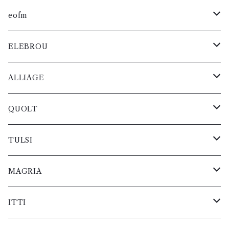
小物・雑貨
小物・雑貨
バック
短靴
レディス
レディス
ブーツ
レディス
レディス
レディス
レディス
レディス
メンズ
メンズ
スニーカー
メンズ
メンズ
メンズ
レザー
ジャケット
パンツ
ニット
カットソー
コート
eofm
ベルト
バック
短靴
レディス
レディス
ブーツ
レディス
レディス
レディス
メンズ
メンズ
メンズ
メンズ
メンズ
メンズ
レザー
グッズ
パンツ
シャツ
カットソー
コート
ELEBROU
小物・雑貨
ベルト
バック
短靴
レディス
レディス
レディス
レディス
レディス
レディス
メンズ
スニーカー
メンズ
メンズ
メンズ
メンズ
ジャケット
グッズ
ブルゾン
シャツ
カットソー
小物・雑貨
ALLIAGE
小物・雑貨
ベルト
バック
レディス
ブーツ
レディス
レディス
レディス
レディス
メンズ
スニーカー
メンズ
メンズ
メンズ
レザー
ジャケット
ニット
ブルゾン
シャツ
小物・雑貨
QUOLT
小物・雑貨
ベルト
短靴
レディス
ブーツ
レディス
レディス
レディス
メンズ
メンズ
メンズ
メンズ
メンズ
レザー
パンツ
ニット
ブルゾン
コート
TULSI
小物・雑貨
バック
短靴
レディス
レディス
レディス
レディス
レディス
メンズ
メンズ
メンズ
メンズ
メンズ
グッズ
パンツ
ニット
カットソー
小物・雑貨
MAGRIA
ベルト
バック
レディス
レディス
レディス
レディス
レディス
メンズ
メンズ
メンズ
メンズ
ジャケット
グッズ
パンツ
シャツ
コート
ITTI
小物・雑貨
ベルト