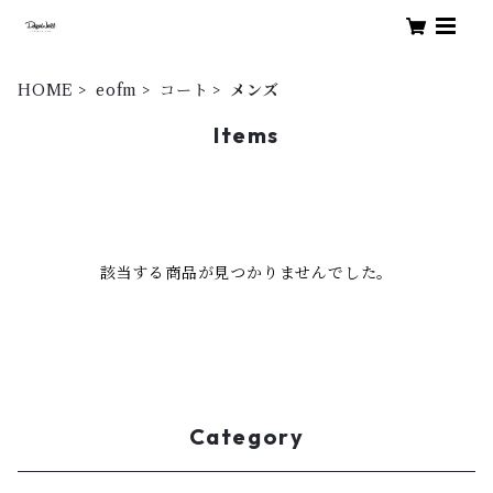
HOME
eofm
コート
メンズ
Items
該当する商品が見つかりませんでした。
Category