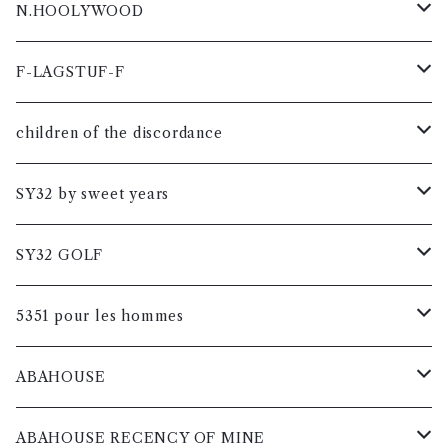
N.HOOLYWOOD
コート
F-LAGSTUF-F
メンズ
シャツ
コート
children of the discordance
レディス
メンズ
メンズ
カットソー
カットソー
コート
SY32 by sweet years
レディス
レディス
メンズ
メンズ
メンズ
ブルゾン
シャツ
カットソー
コート
SY32 GOLF
レディス
レディス
レディス
メンズ
メンズ
メンズ
メンズ
ニット
ブルゾン
シャツ
カットソー
コート
5351 pour les hommes
レディス
レディス
レディス
レディス
メンズ
メンズ
メンズ
メンズ
メンズ
パンツ
ニット
ブルゾン
シャツ
カットソー
コート
ABAHOUSE
レディス
レディス
レディス
レディス
レディス
メンズ
メンズ
メンズ
メンズ
メンズ
メンズ
グッズ
パンツ
ニット
ブルゾン
シャツ
カットソー
コート
ABAHOUSE RECENCY OF MINE