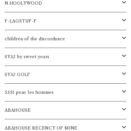
N.HOOLYWOOD
コート
F-LAGSTUF-F
メンズ
シャツ
コート
children of the discordance
レディス
メンズ
メンズ
カットソー
カットソー
コート
SY32 by sweet years
レディス
レディス
メンズ
メンズ
メンズ
ブルゾン
シャツ
カットソー
コート
SY32 GOLF
レディス
レディス
レディス
メンズ
メンズ
メンズ
メンズ
ニット
ブルゾン
シャツ
カットソー
コート
5351 pour les hommes
レディス
レディス
レディス
レディス
メンズ
メンズ
メンズ
メンズ
メンズ
パンツ
ニット
ブルゾン
シャツ
カットソー
コート
ABAHOUSE
レディス
レディス
レディス
レディス
レディス
メンズ
メンズ
メンズ
メンズ
メンズ
メンズ
グッズ
パンツ
ニット
ブルゾン
シャツ
カットソー
コート
ABAHOUSE RECENCY OF MINE