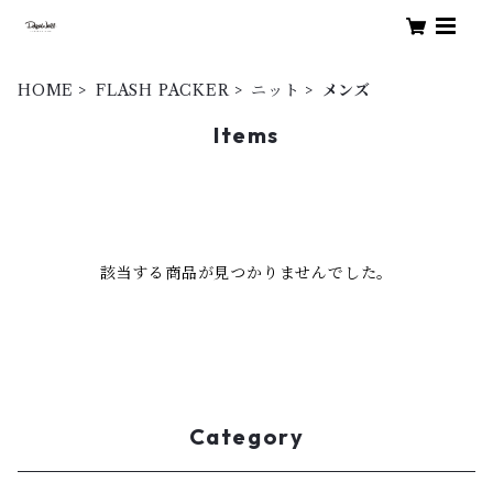
HOME
FLASH PACKER
ニット
メンズ
Items
該当する商品が見つかりませんでした。
Category