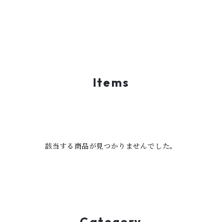
Items
該当する商品が見つかりませんでした。
Category