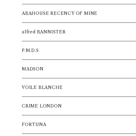
レディス
レディス
レディス
レディス
レディス
メンズ
メンズ
メンズ
メンズ
メンズ
メンズ
グッズ
パンツ
ニット
ブルゾン
シャツ
カットソー
コート
ABAHOUSE RECENCY OF MINE
レディス
レディス
レディス
レディス
レディス
レディス
スニーカー
メンズ
メンズ
メンズ
メンズ
メンズ
メンズ
ジャケット
グッズ
パンツ
ニット
ブルゾン
シャツ
カットソー
コート
alfred BANNISTER
ブーツ
レディス
レディス
レディス
レディス
レディス
レディス
メンズ
スニーカー
メンズ
メンズ
メンズ
メンズ
メンズ
メンズ
レザー
ジャケット
グッズ
パンツ
ニット
ブルゾン
シャツ
カットソー
スニーカー
P.M.D.S
短靴
レディス
ブーツ
レディス
レディス
レディス
レディス
レディス
レディス
メンズ
メンズ
スニーカー
メンズ
メンズ
メンズ
メンズ
メンズ
メンズ
レザー
ジャケット
グッズ
パンツ
ニット
ブルゾン
シャツ
ブーツ
コート
MADSON
バック
短靴
レディス
レディス
ブーツ
レディス
レディス
レディス
レディス
レディス
レディス
メンズ
メンズ
スニーカー
メンズ
メンズ
メンズ
メンズ
メンズ
メンズ
レザー
ジャケット
グッズ
パンツ
ニット
ブルゾン
短靴
カットソー
コート
VOILE BLANCHE
ベルト
バック
短靴
レディス
レディス
短靴
レディス
レディス
レディス
レディス
レディス
レディス
メンズ
スニーカー
メンズ
メンズ
メンズ
メンズ
メンズ
メンズ
レザー
ジャケット
グッズ
パンツ
ニット
バック
シャツ
カットソー
スニーカー
CRIME LONDON
小物・雑貨
ベルト
バック
バック
レディス
ブーツ
レディス
レディス
レディス
レディス
レディス
レディス
メンズ
スニーカー
メンズ
メンズ
メンズ
メンズ
メンズ
メンズ
レザー
ジャケット
グッズ
パンツ
ベルト
ブルゾン
シャツ
ゴルフシューズ
スニーカー
FORTUNA
小物・雑貨