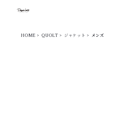
HOME
QUOLT
ジャケット
メンズ