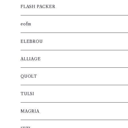
ベルト
ベルト
短靴
レザー
ブーツ
レディス
レディス
レディス
レディス
レディス
レディス
メンズ
メンズ
スニーカー
メンズ
メンズ
メンズ
メンズ
メンズ
レザー
ジャケット
グッズ
小物・雑貨
ニット
ブルゾン
コート
FLASH PACKER
小物・雑貨
小物・雑貨
バック
短靴
レディス
レディス
ブーツ
レディス
レディス
レディス
レディス
レディス
メンズ
メンズ
スニーカー
メンズ
メンズ
メンズ
レザー
ジャケット
パンツ
ニット
カットソー
コート
eofm
ベルト
バック
短靴
レディス
レディス
ブーツ
レディス
レディス
レディス
メンズ
メンズ
メンズ
メンズ
メンズ
メンズ
レザー
グッズ
パンツ
シャツ
カットソー
コート
ELEBROU
小物・雑貨
ベルト
バック
短靴
レディス
レディス
レディス
レディス
レディス
レディス
メンズ
スニーカー
メンズ
メンズ
メンズ
メンズ
ジャケット
グッズ
ブルゾン
シャツ
カットソー
小物・雑貨
ALLIAGE
小物・雑貨
ベルト
バック
レディス
ブーツ
レディス
レディス
レディス
レディス
メンズ
スニーカー
メンズ
メンズ
メンズ
レザー
ジャケット
ニット
ブルゾン
シャツ
小物・雑貨
QUOLT
小物・雑貨
ベルト
短靴
レディス
ブーツ
レディス
レディス
レディス
メンズ
メンズ
メンズ
メンズ
メンズ
レザー
パンツ
ニット
ブルゾン
コート
TULSI
小物・雑貨
バック
短靴
レディス
レディス
レディス
レディス
レディス
メンズ
メンズ
メンズ
メンズ
メンズ
グッズ
パンツ
ニット
カットソー
小物・雑貨
MAGRIA
ベルト
バック
レディス
レディス
レディス
レディス
レディス
メンズ
メンズ
メンズ
メンズ