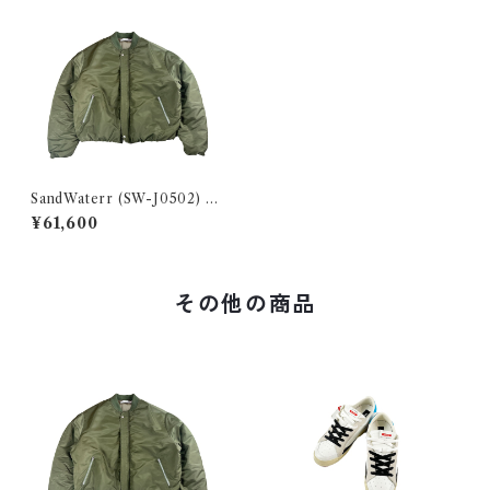
SandWaterr (SW-J0502) RE
SEARCHED PADDED BLO
¥61,600
USON / NYLON SATIN O
LIVE
その他の商品