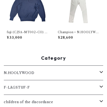
fuji (C25A-MT002-CO) C
Champion × N.HOOLYWO
OTTON STANDARD KNIT
OD REVERSE WEAVE® LO
¥33,000
¥28,600
NAVY
NG PANTS / (C8-V205)OA
T
Category
N.HOOLYWOOD
コート
F-LAGSTUF-F
メンズ
シャツ
コート
children of the discordance