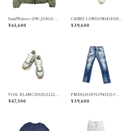
SandWaterr (SW-J0502) RE
CRIME LONDON(4130156
SEARCHED PADDED BLO
4011)DISTRESSED
¥61,600
¥39,600
USON / NYLON SATIN O
LIVE
VOIL BLANCHE(31222256
PMDS(310591294152)デニ
4009)MARAN POWER
ム
¥47,300
¥39,600