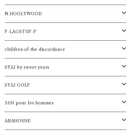
N.HOOLYWOOD
コート
F-LAGSTUF-F
メンズ
シャツ
コート
children of the discordance
レディス
メンズ
メンズ
カットソー
カットソー
コート
SY32 by sweet years
レディス
レディス
メンズ
メンズ
メンズ
ブルゾン
シャツ
カットソー
コート
SY32 GOLF
レディス
レディス
レディス
メンズ
メンズ
メンズ
メンズ
ニット
ブルゾン
シャツ
カットソー
コート
5351 pour les hommes
レディス
レディス
レディス
レディス
メンズ
メンズ
メンズ
メンズ
メンズ
パンツ
ニット
ブルゾン
シャツ
カットソー
コート
ABAHOUSE