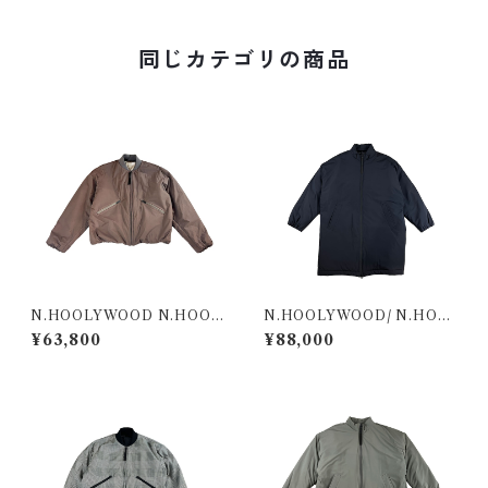
USON 2252-BL09-003 CH
A
同じカテゴリの商品
N.HOOLYWOOD N.HOOL
N.HOOLYWOOD/ N.HOO
YWOOD COMPILE JACK
LYWOOD COMPILE/ JAC
¥63,800
¥88,000
ETS & OUTERWEARS BLO
KETS & OUTERWEARS/ O
USON 2252-BL09-003 M
THERS/ 2242-CO03-001S
OCA
TAND COLLAR COAT BL
K