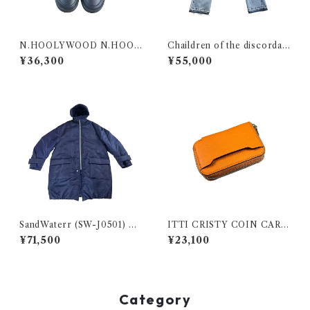
N.HOOLYWOOD N.HOOL
Chaildren of the discordan
YWOOD COMPILE SHOE
ce (DISNYPT-001) ×NAOT
¥36,300
¥55,000
S SNEAKERS 2251-SE01 C
O YOSHIDA DENIM PATC
LUB C 85 VINTAGE N.H c
HWORK JEANS
harcoal
SandWaterr (SW-J0501) RE
ITTI CRISTY COIN CARD
SEARCHED PADDED COA
WLT / DIPLO FJORD ITTI
¥71,500
¥23,100
T - NYLON SATIN NAVY
-WLT-012-D
Category