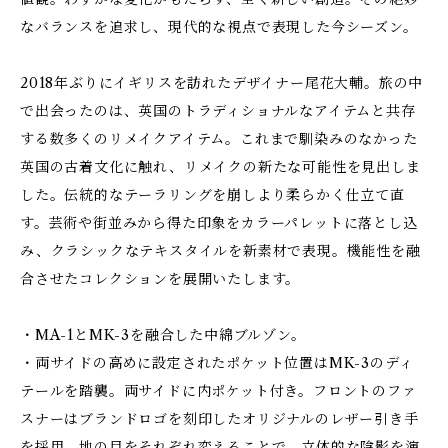
なバランスを追求し、現代的な視点で表現した今シーズン。
2018年ぶりにイギリスを訪れたデザイナー尾花大輔。旅の中
で出会ったのは、英国のトラディショナルなアイテムと共存
する数多くのリメイクアイテム。これまで馴染みのなかった
英国の古着文化に触れ、リメイクの新たな可能性を見出しま
した。伝統的なテーラリングを崩しより柔らかく仕立て直
す。芸術や街並みから得た印象をカラーパレットに落とし込
み、クラシックなテキスタイルを新素材で表現。機能性を融
合させたコレクションを展開いたします。
・MA-1とMK-3を融合した中綿ブルゾン。
・両サイドの高めに設定されたポケット位置はMK-3のディ
テールを踏襲。両サイドに内ポケット付き。フロントのファ
スナーはブランドロゴを刻印したオリジナルのレザー引き手
を採用。地の目をそれぞれ変えることで、立体的な陰影を演