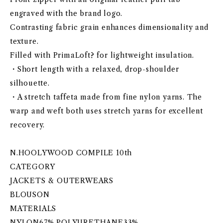
engraved with the brand logo.
Contrasting fabric grain enhances dimensionality and
texture.
Filled with PrimaLoft? for lightweight insulation.
・Short length with a relaxed, drop-shoulder
silhouette.
・A stretch taffeta made from fine nylon yarns. The
warp and weft both uses stretch yarns for excellent
recovery.
N.HOOLYWOOD COMPILE 10th
CATEGORY
JACKETS & OUTERWEARS
BLOUSON
MATERIALS
NYLON67%,POLYURETHANE33%