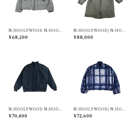
N.HOOLYWOOD N.HOOL
N.HOOLYWOOD/ N.HOO
YWOOD COMPILE JACK
LYWOOD COMPILE/ JAC
¥68,200
¥88,000
ETS & OUTERWEARS BLO
KETS & OUTERWEARS/ O
USON 2252-BL09-011 BL
THERS/ 2242-CO03-001S
K
TAND COLLAR COAT GRA
Y
N.HOOLYWOOD N.HOOL
N.HOOLYWOOD/ N.HOO
YWOOD COMPILE JACK
LYWOOD COMPILE/ JAC
¥70,400
¥72,600
ETS & OUTERWEARS BLO
KETS & OUTERWEARS/BL
USON 2252-BL90-035 BL
OUSON/2252-BL10-013/S
K
HORT COLLAR JACKET